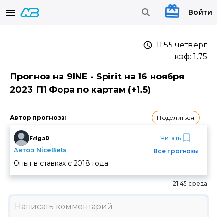
Войти
11:55 четверг
кэф:
1.75
Прогноз на 9INE - Spirit на 16 ноября
2023 П1 Фора по картам (+1.5)
Поделиться
Автор прогноза
:
Читать
EdgaR
Автор NiceBets
Все прогнозы
Опыт в ставках с
2018
года
21:45 среда