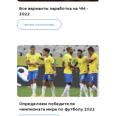
Все варианты заработка на ЧМ -
2022
Читать полностью
Определяем победителя
чемпионата мира по футболу 2022