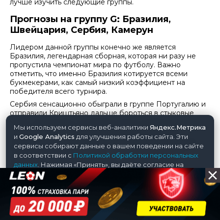
лучше изучить следующие группы.
Прогнозы на группу G: Бразилия,
Швейцария, Сербия, Камерун
Лидером данной группы конечно же является
Бразилия, легендарная сборная, которая ни разу не
пропустила чемпионат мира по футболу. Важно
отметить, что именно Бразилия котируется всеми
букмекерами, как самый низкий коэффициент на
победителя всего турнира.
Сербия сенсационно обыграли в группе Португалию и
отправили Криштьяно дальше бороться в стыковые
матчи. Букмекеры оценивают выход сербов в 2.4 и
Мы используем сервисы веб-аналитики
Яндекс.Метрика
отдавая небольшую фору сборной Швейцарии,
и
Google Analytics
для улучшения работы сайта. Эти
которые будут главными конкурентами для сербов в
сервисы собирают данные о вашем поведении на сайте
борьбе за выход из группы. Андердогом этой группы
в соответствии с
Политикой обработки персональных
выступает сборная Камеруна с главной звездой
данных
. Нажимая «Принять», вы даёте согласие на
Эриком Шупо - Мотинг, который выступает за
обработку ваших данных этими сервисами.
мюнхенскую Баварию. Для Камеруна это не является
группой смерти и она реально имеет все шансы против
средних, но крепких сербов и швейцарцев.
Принять
Отклонить
Прогнозы на группу G - коэффициенты
Камерун ровно 3 очка - 4.5