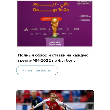
Полный обзор и ставки на каждую
группу ЧМ-2022 по футболу
Читать полностью