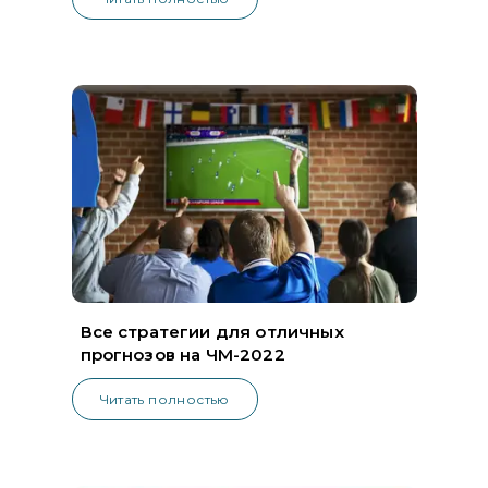
Все стратегии для отличных
прогнозов на ЧМ-2022
Читать полностью