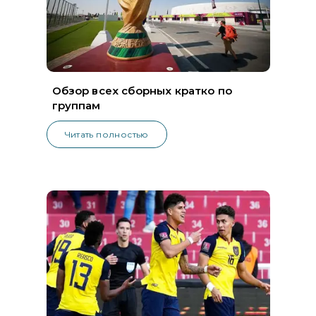
Обзор всех сборных кратко по
группам
Читать полностью