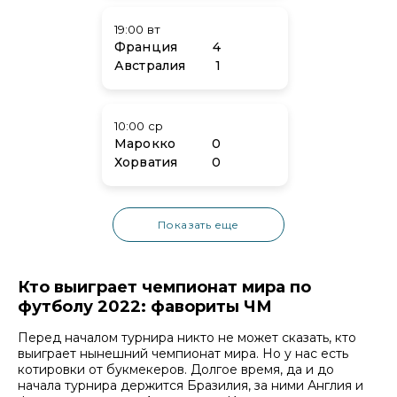
19:00 вт
Франция
4
Австралия
1
10:00 ср
Марокко
0
Хорватия
0
Показать еще
Кто выиграет чемпионат мира по
футболу 2022: фавориты ЧМ
Перед началом турнира никто не может сказать, кто
выиграет нынешний чемпионат мира. Но у нас есть
котировки от букмекеров. Долгое время, да и до
начала турнира держится Бразилия, за ними Англия и