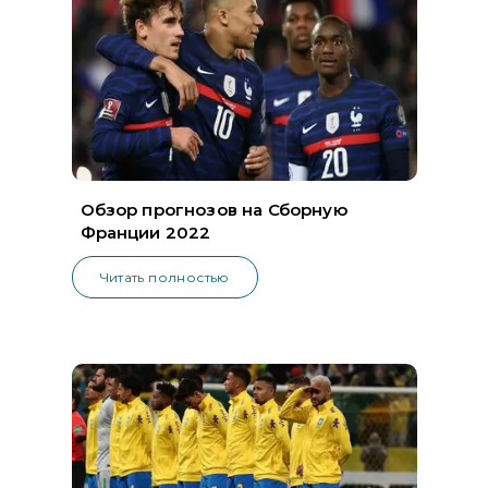
Обзор прогнозов на Сборную
Франции 2022
Читать полностью