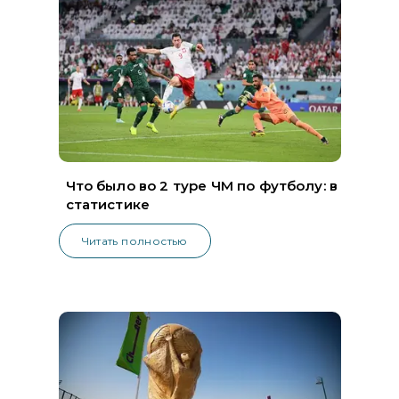
Что было во 2 туре ЧМ по футболу: в
статистике
Читать полностью