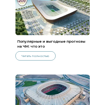
Популярные и выгодные прогнозы
на ЧМ: что это
Читать полностью