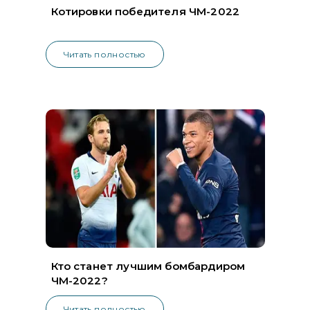
Котировки победителя ЧМ-2022
Читать полностью
Кто станет лучшим бомбардиром
ЧМ-2022?
Читать полностью