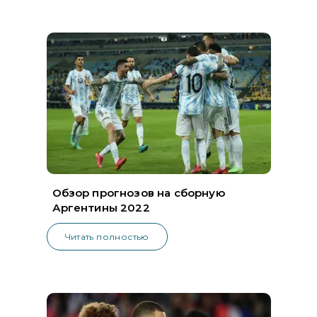
Обзор прогнозов на сборную
Аргентины 2022
Читать полностью