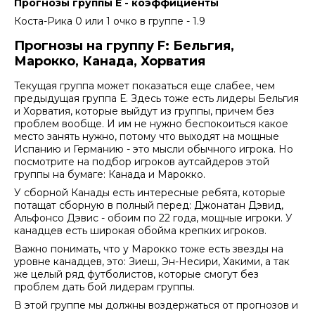
Прогнозы группы E - коэффициенты
Коста-Рика 0 или 1 очко в группе - 1.9
Прогнозы на группу F: Бельгия,
Марокко, Канада, Хорватия
Текущая группа может показаться еще слабее, чем
предыдущая группа Е. Здесь тоже есть лидеры Бельгия
и Хорватия, которые выйдут из группы, причем без
проблем вообще. И им не нужно беспокоиться какое
место занять нужно, потому что выходят на мощные
Испанию и Германию - это мысли обычного игрока. Но
посмотрите на подбор игроков аутсайдеров этой
группы на бумаге: Канада и Марокко.
У сборной Канады есть интересные ребята, которые
потащат сборную в полный перед: Джонатан Дэвид,
Альфонсо Дэвис - обоим по 22 года, мощные игроки. У
канадцев есть широкая обойма крепких игроков.
Важно понимать, что у Марокко тоже есть звезды на
уровне канадцев, это: Зиеш, Эн-Несири, Хакими, а так
же целый ряд футболистов, которые смогут без
проблем дать бой лидерам группы.
В этой группе мы должны воздержаться от прогнозов и