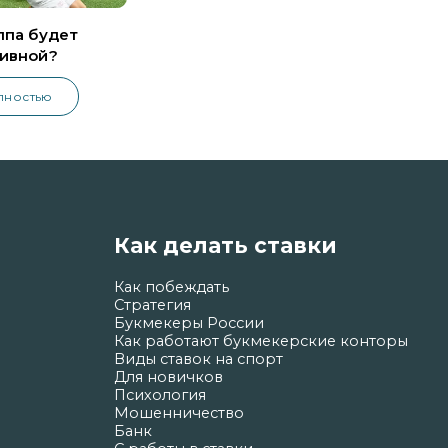
ппа будет
бивной?
олностью
Как делать ставки
Как побеждать
Стратегия
Букмекеры России
Как работают букмекерские конторы
Виды ставок на спорт
Для новичков
Психология
Мошенничество
Банк