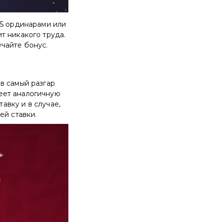
.5 ординарами или
т никакого труда.
учайте бонус.
в самый разгар
еет аналогичную
тавку и в случае,
шей ставки.