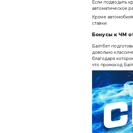
Если подводить кр
автоматическое р
Кроме автомобиля 
ставки.
Бонусы к ЧМ о
Балтбет подготови
довольно классич
благодаря которо
что промокод Балт