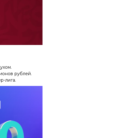
ухом.
ионов рублей.
р-лига.