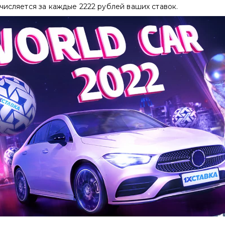
числяется за каждые 2222 рублей ваших ставок.