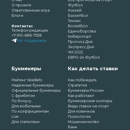
О проекте
Футбол
Ответственная игра
Хоккей
Блоги
Баскетбол
Теннис
Контакты:
Волейбол
Телефон редакции
Единоборства
+7-910-688-7538
Киберспорт
Тех. поддержка
Прогноз Дня
Экспресс Дня
ЧМ 2022
ЕВРО-24 Футбол
Букмекеры
Как делать ставки
Рейтинг NiceBets
Как побеждать
Надежные букмекеры
Стратегия
Официальные букмекеры
Букмекеры России
С фрибетом
Как работают
По бонусу
букмекерские конторы
Для мобильных
Виды ставок на спорт
По коэффициентам
Для новичков
Live
Психология
Для статистики
Мошенничество
Банк