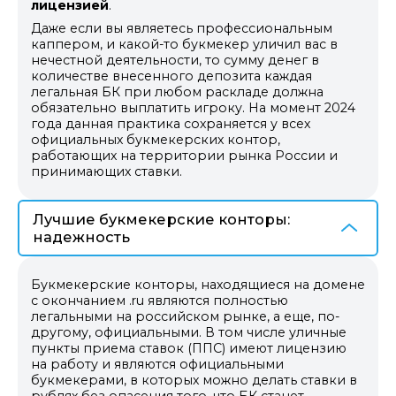
лицензией
.
Даже если вы являетесь профессиональным
каппером, и какой-то букмекер уличил вас в
нечестной деятельности, то сумму денег в
количестве внесенного депозита каждая
легальная БК при любом раскладе должна
обязательно выплатить игроку. На момент 2024
года данная практика сохраняется у всех
официальных букмекерских контор,
работающих на территории рынка России и
принимающих ставки.
Лучшие букмекерские конторы:
надежность
Букмекерские конторы, находящиеся на домене
с окончанием .ru являются полностью
легальными на российском рынке, а еще, по-
другому, официальными. В том числе уличные
пункты приема ставок (ППС) имеют лицензию
на работу и являются официальными
букмекерами, в которых можно делать ставки в