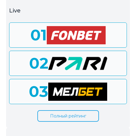
Live
0
1
0
2
0
3
Полный рейтинг