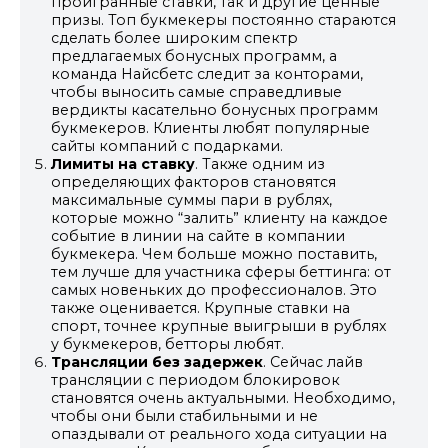
проигранные ставки, так и другие ценные
призы. Топ букмекеры постоянно стараются
сделать более широким спектр
предлагаемых бонусных программ, а
команда Найсбетс следит за конторами,
чтобы выносить самые справедливые
вердикты касательно бонусных программ
букмекеров. Клиенты любят популярные
сайты компаний с подарками.
Лимиты на ставку
. Также одним из
определяющих факторов становятся
максимальные суммы пари в рублях,
которые можно “залить” клиенту на каждое
событие в линии на сайте в компании
букмекера. Чем больше можно поставить,
тем лучше для участника сферы беттинга: от
самых новеньких до профессионалов. Это
также оценивается. Крупные ставки на
спорт, точнее крупные выигрыши в рублях
у букмекеров, бетторы любят.
Трансляции без задержек
. Сейчас лайв
трансляции с периодом блокировок
становятся очень актуальными. Необходимо,
чтобы они были стабильными и не
опаздывали от реального хода ситуации на