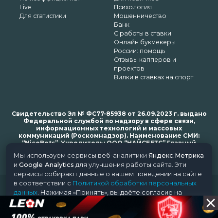
Live
Психология
Для статистики
Мошенничество
Банк
С работы в ставки
Онлайн букмекеры
России: помощь
Отзывы капперов и
проектов
Вилки в ставках на спорт
Свидетельство Эл № ФС77-85938 от 26.09.2023 г. выдано
Федеральной службой по надзору в сфере связи,
информационных технологий и массовых
коммуникаций (Роскомнадзор). Наименование СМИ:
“NiceBets”. Учредитель: ООО “НАЙСБЕТС” Главный
редактор: Харьков Н.Н. Почта редакции: support@nice-
Мы используем сервисы веб-аналитики
Яндекс.Метрика
bets.ru
и
Google Analytics
для улучшения работы сайта. Эти
сервисы собирают данные о вашем поведении на сайте
в соответствии с
Политикой обработки персональных
© 2018-2024 NiceBets. 18+
данных
. Нажимая «Принять», вы даёте согласие на
обработку ваших данных этими сервисами.