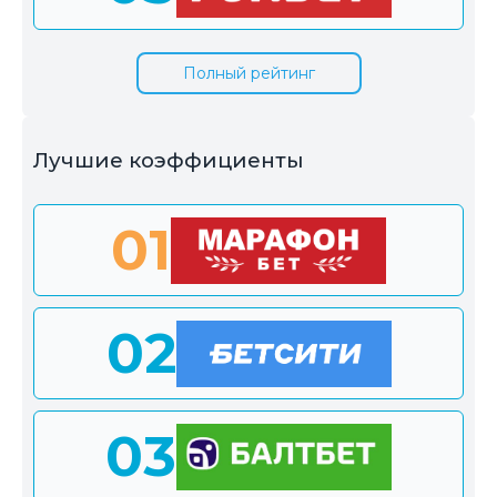
Полный рейтинг
Лучшие коэффициенты
0
1
0
2
0
3