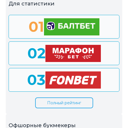
Для статистики
0
1
0
2
0
3
Полный рейтинг
Офшорные букмекеры