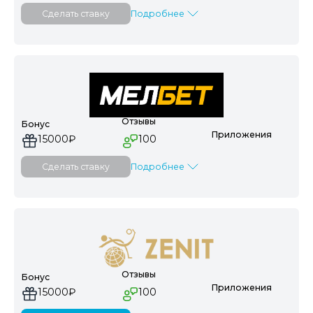
Сделать ставку
Подробнее
Отзывы
Бонус
Приложения
15000
₽
100
Сделать ставку
Подробнее
Отзывы
Бонус
Приложения
15000
₽
100