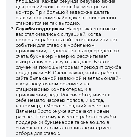
площадке. Каждая секунда безумно важна
для российских юзеров букмекерских
контор. При большой задержке делать
ставки в режиме лайв даже в приложении
становится не так выгодно.
Службы поддержки
. Наверняка многие из
вас сталкивались с ситуацией, когда
перестает работать сайт компании или нет
событий для ставок в мобильном
приложении, недоступен вывод средств со
счета, букмекер неверно рассчитывает
выигрышную ставку и так далее. В этом
случае на помощь игрокам приходит служба
поддержки БК. Очень важно, чтобы работа
сайта была самой надежной и велась онлайн
в круглосуточном режиме и на
стационарных компьютерах, и в
приложении, ведь Россия объединяет в
себе немало часовых поясов, и когда,
например, в Москве поздний вечер, на
Дальнем Востоке уже встречают новый
рассвет. Поэтому качество работы службы
поддержки букмекеров также вошло в
список наших самых главных критериев
отбора для ставок.