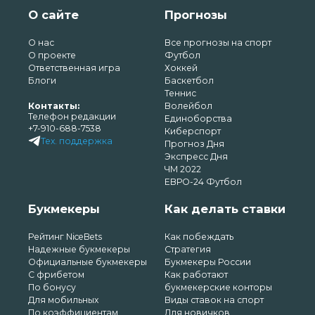
О сайте
Прогнозы
О нас
Все прогнозы на спорт
О проекте
Футбол
Ответственная игра
Хоккей
Блоги
Баскетбол
Теннис
Контакты:
Волейбол
Телефон редакции
Единоборства
+7-910-688-7538
Киберспорт
Тех. поддержка
Прогноз Дня
Экспресс Дня
ЧМ 2022
ЕВРО-24 Футбол
Букмекеры
Как делать ставки
Рейтинг NiceBets
Как побеждать
Надежные букмекеры
Стратегия
Официальные букмекеры
Букмекеры России
С фрибетом
Как работают
По бонусу
букмекерские конторы
Для мобильных
Виды ставок на спорт
По коэффициентам
Для новичков