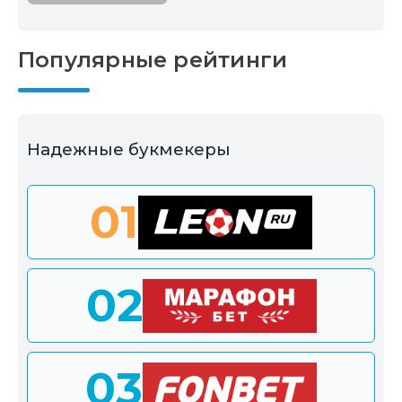
Популярные рейтинги
Надежные букмекеры
0
1
0
2
0
3