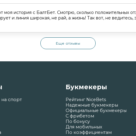
от моя история с БалтБет. Смотрю, сколько положительных от
рует и линия широкая, не рай, а жизнь! Так вот, не ведитесь,
Еще отзывы
ы
Букмекеры
 на спорт
Рейтинг NiceBets
Надежные букмекеры
Официальные букмекеры
С фрибетом
По бонусу
Для мобильных
а
По коэффициентам