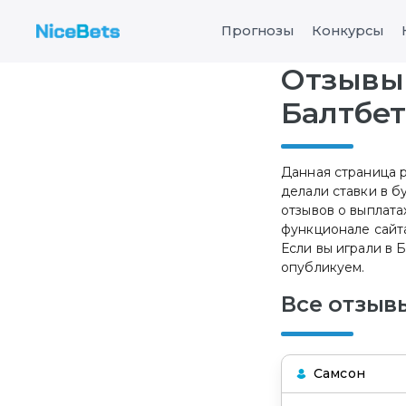
Прогнозы
Конкурсы
Отзывы 
Балтбет
Данная страница 
делали ставки в б
отзывов о выплата
функционале сайта
Если вы играли в Б
опубликуем.
Все отзыв
Самсон