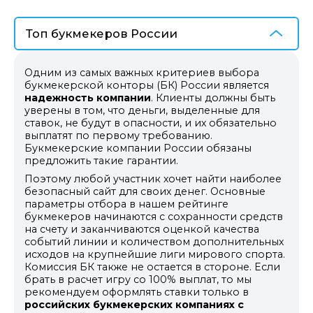
Топ букмекеров России
Одним из самых важных критериев выбора
букмекерской конторы (БК) России является
надежность компании
. Клиенты должны быть
уверены в том, что деньги, выделенные для
ставок, не будут в опасности, и их обязательно
выплатят по первому требованию.
Букмекерские компании России обязаны
предложить такие гарантии.
Поэтому любой участник хочет найти наиболее
безопасный сайт для своих денег. Основные
параметры отбора в нашем рейтинге
букмекеров начинаются с сохранности средств
на счету и заканчиваются оценкой качества
событий линии и количеством дополнительных
исходов на крупнейшие лиги мирового спорта.
Комиссия БК также не остается в стороне. Если
брать в расчет игру со 100% выплат, то мы
рекомендуем оформлять ставки только в
российских букмекерских компаниях с