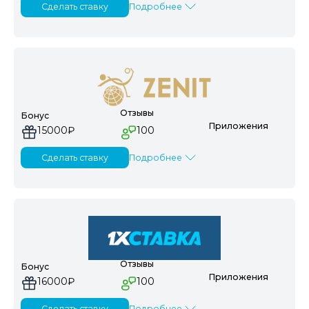
Сделать ставку
Подробнее
Отзывы
Бонус
Приложения
15000
₽
100
Сделать ставку
Подробнее
Отзывы
Бонус
Приложения
16000
₽
100
Сделать ставку
Подробнее