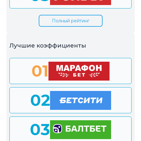
Полный рейтинг
Лучшие коэффициенты
0
1
0
2
0
3