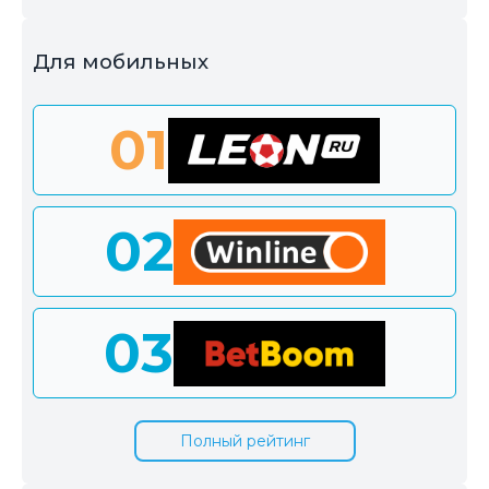
Для мобильных
0
1
0
2
0
3
Полный рейтинг