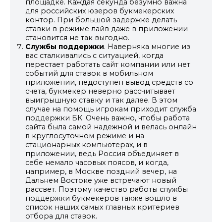
площадке. Каждая секунда безумно важна
для российских юзеров букмекерских
контор. При большой задержке делать
ставки в режиме лайв даже в приложении
становится не так выгодно.
Службы поддержки
. Наверняка многие из
вас сталкивались с ситуацией, когда
перестает работать сайт компании или нет
событий для ставок в мобильном
приложении, недоступен вывод средств со
счета, букмекер неверно рассчитывает
выигрышную ставку и так далее. В этом
случае на помощь игрокам приходит служба
поддержки БК. Очень важно, чтобы работа
сайта была самой надежной и велась онлайн
в круглосуточном режиме и на
стационарных компьютерах, и в
приложении, ведь Россия объединяет в
себе немало часовых поясов, и когда,
например, в Москве поздний вечер, на
Дальнем Востоке уже встречают новый
рассвет. Поэтому качество работы службы
поддержки букмекеров также вошло в
список наших самых главных критериев
отбора для ставок.