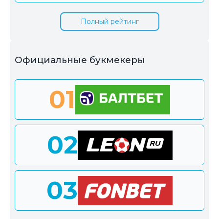
Полный рейтинг
Официальные букмекеры
0
1
0
2
0
3