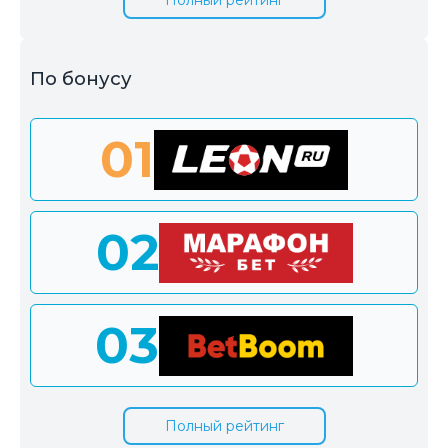
Полный рейтинг
По бонусу
0
1
0
2
0
3
Полный рейтинг