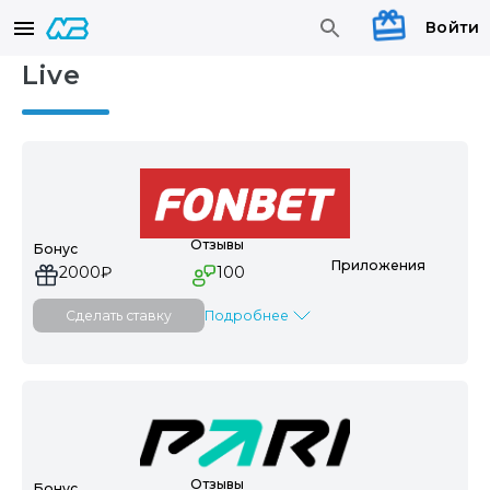
Войти
Live
Отзывы
Бонус
Приложения
2000
₽
100
Сделать ставку
Подробнее
Отзывы
Бонус