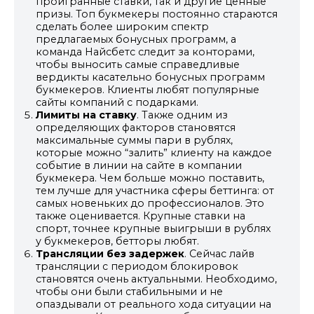
проигранные ставки, так и другие ценные
призы. Топ букмекеры постоянно стараются
сделать более широким спектр
предлагаемых бонусных программ, а
команда Найсбетс следит за конторами,
чтобы выносить самые справедливые
вердикты касательно бонусных программ
букмекеров. Клиенты любят популярные
сайты компаний с подарками.
Лимиты на ставку
. Также одним из
определяющих факторов становятся
максимальные суммы пари в рублях,
которые можно “залить” клиенту на каждое
событие в линии на сайте в компании
букмекера. Чем больше можно поставить,
тем лучше для участника сферы беттинга: от
самых новеньких до профессионалов. Это
также оценивается. Крупные ставки на
спорт, точнее крупные выигрыши в рублях
у букмекеров, бетторы любят.
Трансляции без задержек
. Сейчас лайв
трансляции с периодом блокировок
становятся очень актуальными. Необходимо,
чтобы они были стабильными и не
опаздывали от реального хода ситуации на