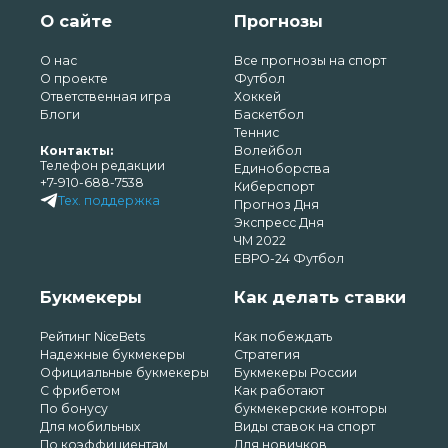
О сайте
Прогнозы
О нас
Все прогнозы на спорт
О проекте
Футбол
Ответственная игра
Хоккей
Блоги
Баскетбол
Теннис
Контакты:
Волейбол
Телефон редакции
Единоборства
+7-910-688-7538
Киберспорт
Тех. поддержка
Прогноз Дня
Экспресс Дня
ЧМ 2022
ЕВРО-24 Футбол
Букмекеры
Как делать ставки
Рейтинг NiceBets
Как побеждать
Надежные букмекеры
Стратегия
Официальные букмекеры
Букмекеры России
С фрибетом
Как работают
По бонусу
букмекерские конторы
Для мобильных
Виды ставок на спорт
По коэффициентам
Для новичков