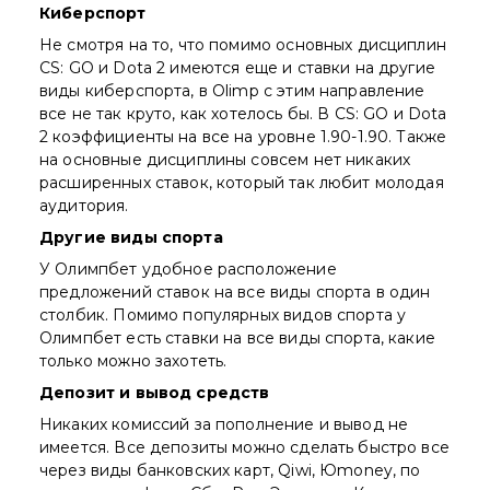
Киберспорт
Не смотря на то, что помимо основных дисциплин
CS: GO и Dota 2 имеются еще и ставки на другие
виды киберспорта, в
Olimp
с этим направление
все не так круто, как хотелось бы. В CS: GO и Dota
2 коэффициенты на все на уровне 1.90-1.90. Также
на основные дисциплины совсем нет никаких
расширенных ставок, который так любит молодая
аудитория.
Другие виды спорта
У Олимпбет удобное расположение
предложений ставок на все виды спорта в один
столбик. Помимо популярных видов спорта у
Олимпбет есть ставки на все виды спорта, какие
только можно захотеть.
Депозит и вывод средств
Никаких комиссий за пополнение и вывод не
имеется. Все депозиты можно сделать быстро все
через виды банковских карт, Qiwi, Юmoney, по