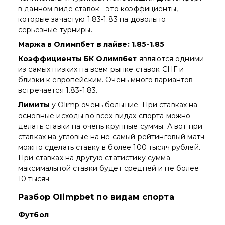
в данном виде ставок - это коэффициенты,
которые зачастую 1.83-1.83 на довольно
серьезные турниры.
Маржа в Олимпбет в лайве: 1.85-1.85
Коэффициенты БК Олимпбет
являются одними
из самых низких на всем рынке ставок СНГ и
близки к европейским. Очень много вариантов
встречается 1.83-1.83.
Лимиты
у
Olimp
очень большие. При ставках на
основные исходы во всех видах спорта можно
делать ставки на очень крупные суммы. А вот при
ставках на угловые на не самый рейтинговый матч
можно сделать ставку в более 100 тысяч рублей.
При ставках на другую статистику сумма
максимальной ставки будет средней и не более
10 тысяч.
Разбор Olimpbet по видам спорта
Футбол