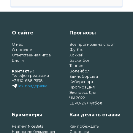
О сайте
Прогнозы
О нас
Все прогнозы на спорт
О проекте
Футбол
Ответственная игра
Хоккей
Блоги
Баскетбол
Теннис
Контакты:
Волейбол
Телефон редакции
Единоборства
+7-910-688-7538
Киберспорт
Тех. поддержка
Прогноз Дня
Экспресс Дня
ЧМ 2022
ЕВРО-24 Футбол
Букмекеры
Как делать ставки
Рейтинг NiceBets
Как побеждать
Надежные букмекеры
Стратегия