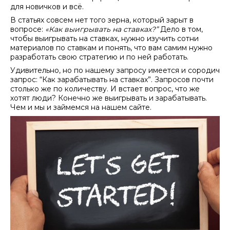
для новичков и всё.
В статьях совсем нет того зерна, который зарыт в
вопросе:
«Как выигрывать на ставках?”
Дело в том,
чтобы выигрывать на ставках, нужно изучить сотни
материалов по ставкам и понять, что вам самим нужно
разработать свою стратегию и по ней работать.
Удивительно, но по нашему запросу имеется и сородич
запрос: “Как зарабатывать на ставках”. Запросов почти
столько же по количеству. И встает вопрос, что же
хотят люди? Конечно же выигрывать и зарабатывать.
Чем и мы и займемся на нашем сайте.