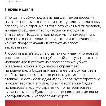
Первые шаги
Иногда я пробую подумать над данным запросом и
пытаюсь понять, что же люди хотят увидеть по данному
запросу. Мне страшно от того, что хочет найти человек,
но ещё страшнее от того, что же он находит в
Интернете. Подсознательно все мы понимаем, что с
нами никто не поделится секретной информацией на
чем же профессионалы в ставках на спорт
зарабатывают.
Любой опытный игрок в ставках понимает, что если он
раскроет свой секрет в публичный доступ, то его это
направление в ставках на спорт сразу же убьют
остальные игроки и букмекер исправит это
направление, и будет внимательнее относится к тем
слабым факторам, которые используют игроки в
ставках. То есть, если один игрок использует стратегию
и может теряться в толпе, то если толпа уже будет
использовать крутую стратегию, то потеряться эта
кучка не сможет. Букмекер в конечном итоге исправит
коэффициенты и направление умрет.