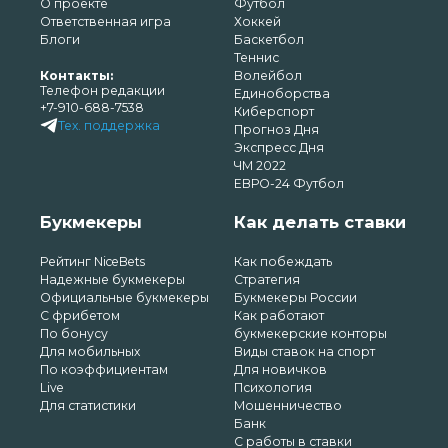
О проекте
Футбол
Ответственная игра
Хоккей
Блоги
Баскетбол
Теннис
Контакты:
Волейбол
Телефон редакции
Единоборства
+7-910-688-7538
Киберспорт
Тех. поддержка
Прогноз Дня
Экспресс Дня
ЧМ 2022
ЕВРО-24 Футбол
Букмекеры
Как делать ставки
Рейтинг NiceBets
Как побеждать
Надежные букмекеры
Стратегия
Официальные букмекеры
Букмекеры России
С фрибетом
Как работают
По бонусу
букмекерские конторы
Для мобильных
Виды ставок на спорт
По коэффициентам
Для новичков
Live
Психология
Для статистики
Мошенничество
Банк
С работы в ставки