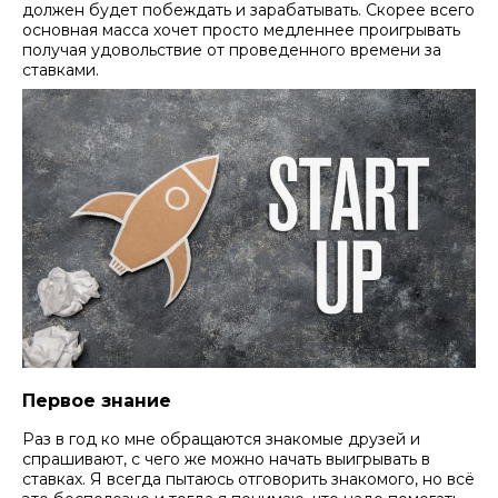
должен будет побеждать и зарабатывать. Скорее всего
основная масса хочет просто медленнее проигрывать
получая удовольствие от проведенного времени за
ставками.
Первое знание
Раз в год ко мне обращаются знакомые друзей и
спрашивают, с чего же можно начать выигрывать в
ставках. Я всегда пытаюсь отговорить знакомого, но всё