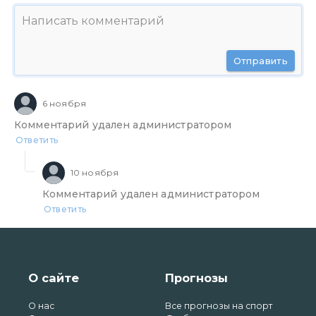
Отправить
6 ноября
Комментарий удален администратором
Ответить
10 ноября
Комментарий удален администратором
Ответить
О сайте
Прогнозы
О нас
Все прогнозы на спорт