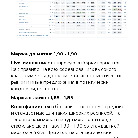
Маржа до матча: 1,90 - 1,90
Live-линия
имеет широкую выборку вариантов.
Как правило, на всех соревнованиях высокого
класса имеется дополнительные статистические
рынки и иные предложения в практически
каждом виде спорта.
Маржа в лайве: 1,85 - 1,85
Коэффициенты
в большинстве своем - средние
и стандартные для таких широких росписей. На
топовые чемпионаты и турниры почти везде
стабильно дают пару 1,90 - 1,90 со стандартной
маржой в 4-5%. При этом на статистические