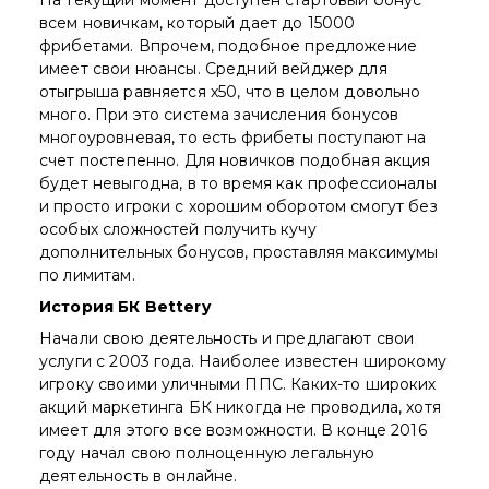
всем новичкам, который дает до 15000
фрибетами. Впрочем, подобное предложение
имеет свои нюансы. Средний вейджер для
отыгрыша равняется х50, что в целом довольно
много. При это система зачисления бонусов
многоуровневая, то есть фрибеты поступают на
счет постепенно. Для новичков подобная акция
будет невыгодна, в то время как профессионалы
и просто игроки с хорошим оборотом смогут без
особых сложностей получить кучу
дополнительных бонусов, проставляя максимумы
по лимитам.
История БК Bettery
Начали свою деятельность и предлагают свои
услуги с 2003 года. Наиболее известен широкому
игроку своими уличными ППС. Каких-то широких
акций маркетинга БК никогда не проводила, хотя
имеет для этого все возможности. В конце 2016
году начал свою полноценную легальную
деятельность в онлайне.