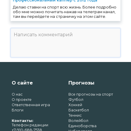
Делаю ставки на спорт всю жизнь. Более подробно
обо мне можно почитать нажав на телеграм канал,
там вы перейдете на страничку на этом сайте.
О сайте
Прогнозы
О нас
Все прогнозы на спорт
О проекте
Футбол
Ответственная игра
Хоккей
Блоги
Баскетбол
Теннис
Контакты:
Волейбол
Телефон редакции
Единоборства
+7-910-688-7538