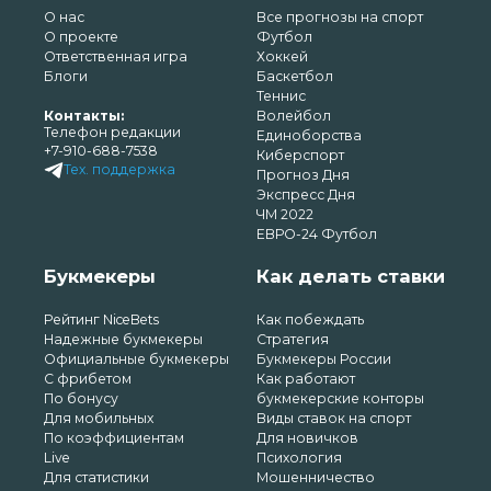
О нас
Все прогнозы на спорт
О проекте
Футбол
Ответственная игра
Хоккей
Блоги
Баскетбол
Теннис
Контакты:
Волейбол
Телефон редакции
Единоборства
+7-910-688-7538
Киберспорт
Тех. поддержка
Прогноз Дня
Экспресс Дня
ЧМ 2022
ЕВРО-24 Футбол
Букмекеры
Как делать ставки
Рейтинг NiceBets
Как побеждать
Надежные букмекеры
Стратегия
Официальные букмекеры
Букмекеры России
С фрибетом
Как работают
По бонусу
букмекерские конторы
Для мобильных
Виды ставок на спорт
По коэффициентам
Для новичков
Live
Психология
Для статистики
Мошенничество