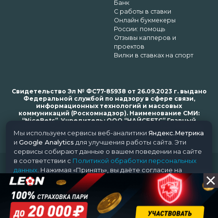
Банк
С работы в ставки
Онлайн букмекеры
России: помощь
Отзывы капперов и
проектов
Вилки в ставках на спорт
Свидетельство Эл № ФС77-85938 от 26.09.2023 г. выдано
Федеральной службой по надзору в сфере связи,
информационных технологий и массовых
коммуникаций (Роскомнадзор). Наименование СМИ:
“NiceBets”. Учредитель: ООО “НАЙСБЕТС” Главный
редактор: Харьков Н.Н. Почта редакции: support@nice-
Мы используем сервисы веб-аналитики
Яндекс.Метрика
bets.ru
и
Google Analytics
для улучшения работы сайта. Эти
сервисы собирают данные о вашем поведении на сайте
в соответствии с
Политикой обработки персональных
© 2018-2024 NiceBets. 18+
данных
. Нажимая «Принять», вы даёте согласие на
обработку ваших данных этими сервисами.
Принять
Отклонить