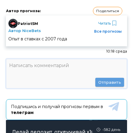
Поделиться
Автор прогноза
:
Читать
PatriotSM
Автор NiceBets
Все прогнозы
Опыт в ставках с
2007
года
10:18 среда
Отправить
Подпишись и получай прогнозы первым в
телеграм
-582 день
Делай депозит, откручивай х10 и