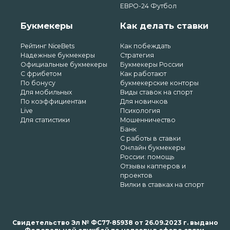
ЕВРО-24 Футбол
Букмекеры
Как делать ставки
Рейтинг NiceBets
Как побеждать
Надежные букмекеры
Стратегия
Официальные букмекеры
Букмекеры России
С фрибетом
Как работают
По бонусу
букмекерские конторы
Для мобильных
Виды ставок на спорт
По коэффициентам
Для новичков
Live
Психология
Для статистики
Мошенничество
Банк
С работы в ставки
Онлайн букмекеры
России: помощь
Отзывы капперов и
проектов
Вилки в ставках на спорт
Свидетельство Эл № ФС77-85938 от 26.09.2023 г. выдано