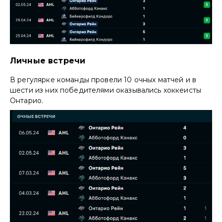
Личные встречи
В регулярке команды провели 10 очных матчей и в
шести из них победителями оказывались хоккеисты
Онтарио.