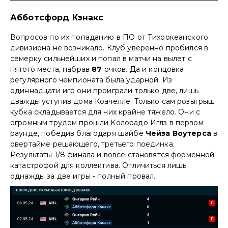
Абботсфорд Кэнакс
Вопросов по их попаданию в ПО от Тихоокеанского
дивизиона не возникало. Клуб уверенно пробился в
семерку сильнейших и попал в матчи на вылет с
пятого места, набрав
87
очков. Да и концовка
регулярного чемпионата была ударной. Из
одиннадцати игр они проиграли только две, лишь
дважды уступив дома Коачелле. Только сам розыгрыш
кубка складывается для них крайне тяжело. Они с
огромным трудом прошли Колорадо Иглз в первом
раунде, победив благодаря шайбе
Чейза Воутерса
в
овертайме решающего, третьего поединка.
Результаты 1/8 финала и вовсе становятся форменной
катастрофой для коллектива. Отличиться лишь
однажды за две игры - полный провал.