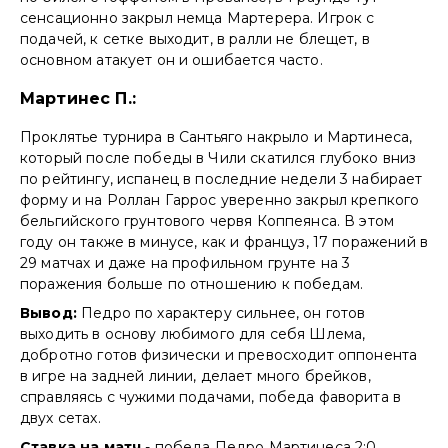
сенсационно закрыл немца Мартерера. Игрок с
подачей, к сетке выходит, в ралли не блещет, в
основном атакует он и ошибается часто.
Мартинес П.:
Проклятье турнира в Сантьяго накрыло и Мартинеса,
который после победы в Чили скатился глубоко вниз
по рейтингу, испанец в последние недели 3 набирает
форму и на Роллан Гаррос уверенно закрыл крепкого
бельгийского грунтового червя Коппеянса. В этом
году он также в минусе, как и француз, 17 поражений в
29 матчах и даже на профильном грунте на 3
поражения больше по отношению к победам.
Вывод:
Педро по характеру сильнее, он готов
выходить в основу любимого для себя Шлема,
добротно готов физически и превосходит оппонента
в игре на задней линии, делает много брейков,
справляясь с чужими подачами, победа фаворита в
двух сетах.
Ставка на матч
- победа Педро Мартинеса 2:0.