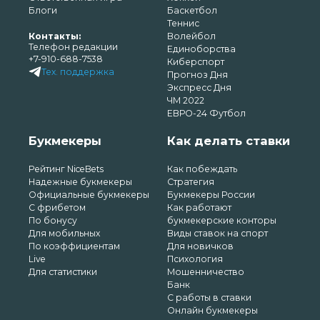
Блоги
Баскетбол
Теннис
Контакты:
Волейбол
Телефон редакции
Единоборства
+7-910-688-7538
Киберспорт
Тех. поддержка
Прогноз Дня
Экспресс Дня
ЧМ 2022
ЕВРО-24 Футбол
Букмекеры
Как делать ставки
Рейтинг NiceBets
Как побеждать
Надежные букмекеры
Стратегия
Официальные букмекеры
Букмекеры России
С фрибетом
Как работают
По бонусу
букмекерские конторы
Для мобильных
Виды ставок на спорт
По коэффициентам
Для новичков
Live
Психология
Для статистики
Мошенничество
Банк
С работы в ставки
Онлайн букмекеры