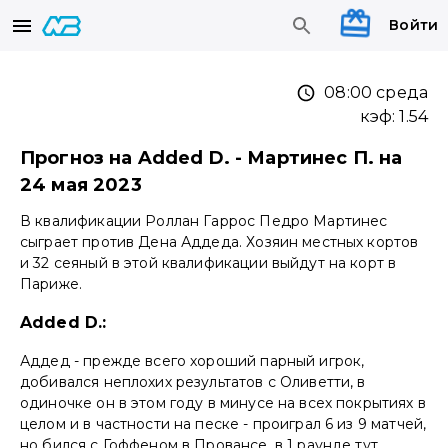
Войти
08:00 среда
кэф:
1.54
Прогноз на Added D. - Мартинес П. на
24 мая 2023
В квалификации Роллан Гаррос Педро Мартинес
сыграет против Дена Аддеда. Хозяин местных кортов
и 32 сеяный в этой квалификации выйдут на корт в
Париже.
Added D.:
Аддед - прежде всего хороший парный игрок,
добивался неплохих результатов с Оливетти, в
одиночке он в этом году в минусе на всех покрытиях в
целом и в частности на песке - проиграл 6 из 9 матчей,
но бился с Гоффеном в Провансе, в 1 раунде тут