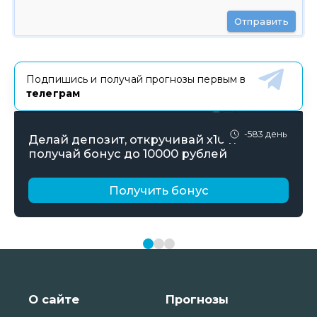
Отправить
Подпишись и получай прогнозы первым в
телеграм
-583 день
Делай депозит, откручивай х10 и
получай бонус до 10000 рублей
Получить бонус
О сайте
Прогнозы