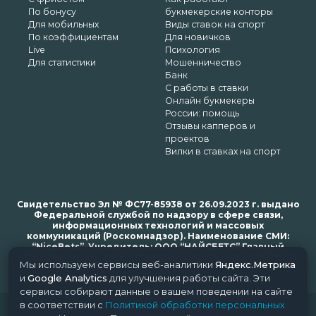
По бонусу
букмекерские конторы
Для мобильных
Виды ставок на спорт
По коэффициентам
Для новичков
Live
Психология
Для статистики
Мошенничество
Банк
С работы в ставки
Онлайн букмекеры
России: помощь
Отзывы капперов и
проектов
Вилки в ставках на спорт
Свидетельство Эл № ФС77-85938 от 26.09.2023 г. выдано
Федеральной службой по надзору в сфере связи,
информационных технологий и массовых
коммуникаций (Роскомнадзор). Наименование СМИ:
“NiceBets”. Учредитель: ООО “НАЙСБЕТС” Главный
редактор: Харьков Н.Н. Почта редакции: support@nice-
Мы используем сервисы веб-аналитики
Яндекс.Метрика
bets.ru
и
Google Analytics
для улучшения работы сайта. Эти
сервисы собирают данные о вашем поведении на сайте
в соответствии с
Политикой обработки персональных
© 2018-2024 NiceBets. 18+