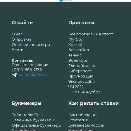
О сайте
Прогнозы
О нас
Все прогнозы на спорт
О проекте
Футбол
Ответственная игра
Хоккей
Блоги
Баскетбол
Теннис
Контакты:
Волейбол
Телефон редакции
Единоборства
+7-910-688-7538
Киберспорт
Тех. поддержка
Прогноз Дня
Экспресс Дня
ЧМ 2022
ЕВРО-24 Футбол
Букмекеры
Как делать ставки
Рейтинг NiceBets
Как побеждать
Надежные букмекеры
Стратегия
Официальные букмекеры
Букмекеры России
С фрибетом
Как работают