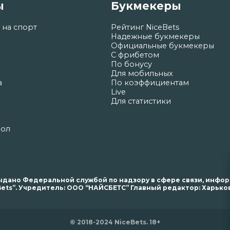
ы
Букмекеры
 на спорт
Рейтинг NiceBets
Надежные букмекеры
Официальные букмекеры
С фрибетом
По бонусу
Для мобильных
а
По коэффициентам
Live
Для статистики
бол
. выдано Федеральной службой по надзору в сфере связи, инф
ets”. Учредитель: ООО “НАЙСБЕТС” Главный редактор: Харьков 
© 2018-2024 NiceBets. 18+