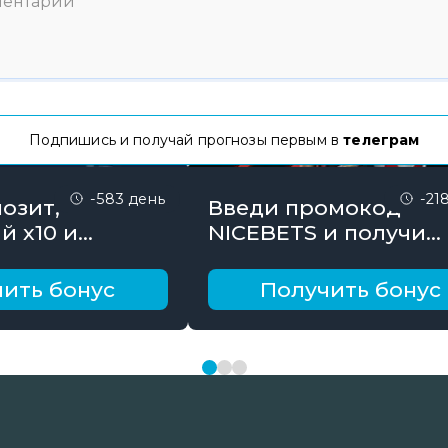
Подпишись и получай прогнозы первым в
телеграм
-583 день
-21
озит,
Введи промокод
й х10 и
NICEBETS и получи
онус до 10000
26000₽ поэтапно
ить бонус
Получить бонус