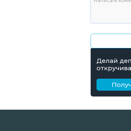
Делай деп
откручива
получай б
рублей
Получ