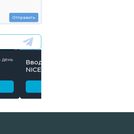
Отправить
8 день
845 дней
Вводи Промокод
NICE15000 и забирай
бонусы
Получить бонус