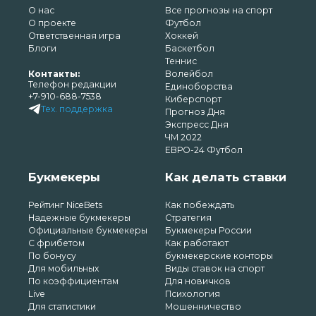
О нас
Все прогнозы на спорт
О проекте
Футбол
Ответственная игра
Хоккей
Блоги
Баскетбол
Теннис
Контакты:
Волейбол
Телефон редакции
Единоборства
+7-910-688-7538
Киберспорт
Тех. поддержка
Прогноз Дня
Экспресс Дня
ЧМ 2022
ЕВРО-24 Футбол
Букмекеры
Как делать ставки
Рейтинг NiceBets
Как побеждать
Надежные букмекеры
Стратегия
Официальные букмекеры
Букмекеры России
С фрибетом
Как работают
По бонусу
букмекерские конторы
Для мобильных
Виды ставок на спорт
По коэффициентам
Для новичков
Live
Психология
Для статистики
Мошенничество