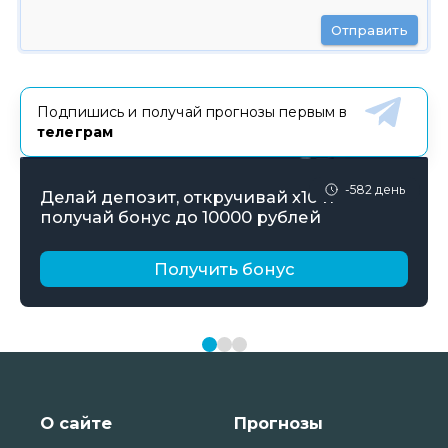
Отправить
Подпишись и получай прогнозы первым в
телеграм
-582 день
Делай депозит, откручивай х10 и
получай бонус до 10000 рублей
Получить бонус
О сайте
Прогнозы