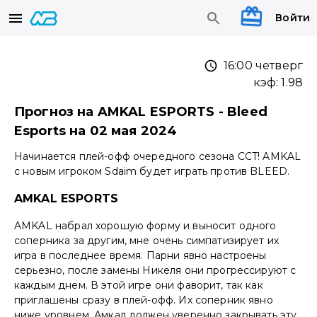
Войти
16:00 четверг
кэф:
1.98
Прогноз на AMKAL ESPORTS - Bleed
Esports на 02 мая 2024
Начинается плей-офф очередного сезона CCT! AMKAL
с новым игроком Sdaim будет играть против BLEED.
AMKAL ESPORTS
AMKAL набрал хорошую форму и выносит одного
соперника за другим, мне очень симпатизирует их
игра в последнее время. Парни явно настроены
серьезно, после замены Никеля они прогрессируют с
каждым днем. В этой игре они фаворит, так как
приглашены сразу в плей-офф. Их соперник явно
ниже уровнем. Амкал должен уверенно закрывать эту