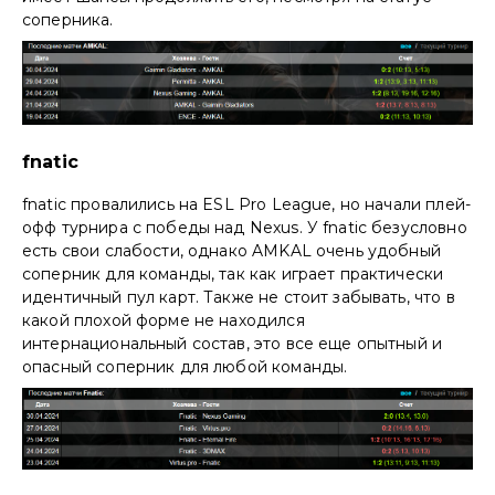
соперника.
fnatic
fnatic провалились на ESL Pro League, но начали плей-
офф турнира с победы над Nexus. У fnatic безусловно
есть свои слабости, однако AMKAL очень удобный
соперник для команды, так как играет практически
идентичный пул карт. Также не стоит забывать, что в
какой плохой форме не находился
интернациональный состав, это все еще опытный и
опасный соперник для любой команды.