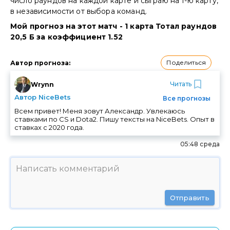
число раундов на каждой карте и сыграю на 1-ю карту,
в независимости от выбора команд.
Мой прогноз на этот матч - 1 карта Тотал раундов
20,5 Б за коэффициент 1.52
Поделиться
Автор прогноза
:
Читать
Wrynn
Автор NiceBets
Все прогнозы
Всем привет! Меня зовут Александр. Увлекаюсь
ставками по CS и Dota2. Пишу тексты на NiceBets. Опыт в
ставках с 2020 года.
05:48 среда
Отправить