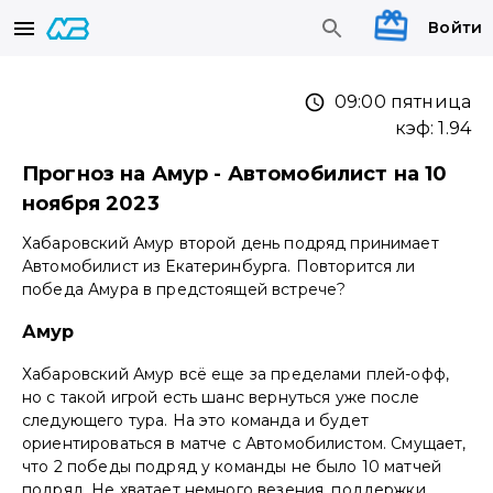
Войти
09:00 пятница
кэф:
1.94
Прогноз на Амур - Автомобилист на 10
ноября 2023
Хабаровский Амур второй день подряд принимает
Автомобилист из Екатеринбурга. Повторится ли
победа Амура в предстоящей встрече?
Амур
Хабаровский Амур всё еще за пределами плей-офф,
но с такой игрой есть шанс вернуться уже после
следующего тура. На это команда и будет
ориентироваться в матче с Автомобилистом. Смущает,
что 2 победы подряд у команды не было 10 матчей
подряд. Не хватает немного везения, поддержки