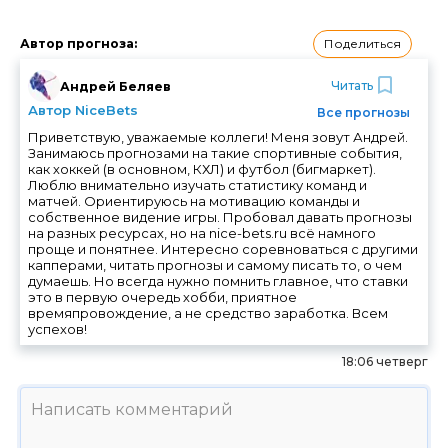
Поделиться
Автор прогноза
:
Читать
Андрей Беляев
Автор NiceBets
Все прогнозы
Приветствую, уважаемые коллеги! Меня зовут Андрей.
Занимаюсь прогнозами на такие спортивные события,
как хоккей (в основном, КХЛ) и футбол (бигмаркет).
Люблю внимательно изучать статистику команд и
матчей. Ориентируюсь на мотивацию команды и
собственное видение игры. Пробовал давать прогнозы
на разных ресурсах, но на nice-bets.ru всё намного
проще и понятнее. Интересно соревноваться с другими
капперами, читать прогнозы и самому писать то, о чем
думаешь. Но всегда нужно помнить главное, что ставки
это в первую очередь хобби, приятное
времяпровождение, а не средство заработка. Всем
успехов!
18:06 четверг