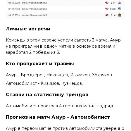
Личные встречи
Команды в этом сезоне успели сыграть 3 матча. Амур
не проиграл ни в одном матче в основное время и
заработал 2 победы из 3.
Кто пропускает и травмы
Амур - Бродхерст, Никонцев, Рыжиков, Хохряков.
Автомобилист - Кизимов, Кузнецов.
Ставки на статистику трендов
Автомобилист проиграл 4 гостевых матча подряд.
Прогноз на матч Амур - Автомобилист
Амур в первом матче против Автомобилиста уверенно