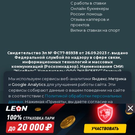
С работы в ставки
Онлайн букмекеры
России: помощь
Отзывы капперов и
проектов
Вилки в ставках на спорт
Свидетельство Эл № ФС77-85938 от 26.09.2023 г. выдано
Федеральной службой по надзору в сфере связи,
информационных технологий и массовых
коммуникаций (Роскомнадзор). Наименование СМИ:
“NiceBets”. Учредитель: ООО “НАЙСБЕТС” Главный
редактор: Харьков Н.Н. Почта редакции: support@nice-
Мы используем сервисы веб-аналитики
Яндекс.Метрика
bets.ru
и
Google Analytics
для улучшения работы сайта. Эти
сервисы собирают данные о вашем поведении на сайте
в соответствии с
Политикой обработки персональных
© 2018-2024 NiceBets. 18+
данных
. Нажимая «Принять», вы даёте согласие на
обработку ваших данных этими сервисами.
Принять
Отклонить