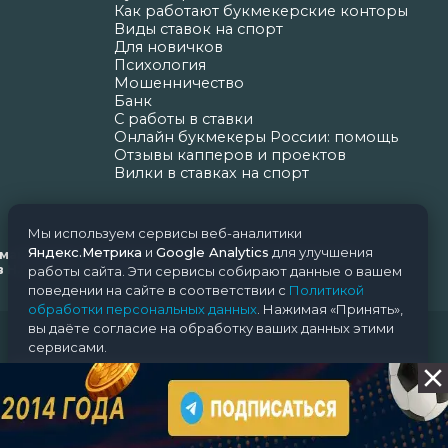
Как работают букмекерские конторы
Виды ставок на спорт
Для новичков
Психология
Мошенничество
Банк
С работы в ставки
Онлайн букмекеры России: помощь
Отзывы капперов и проектов
Вилки в ставках на спорт
Мы используем сервисы веб-аналитики
Яндекс.Метрика
и
Google Analytics
для улучшения
ормационных технологий и массовых коммуникаций
Н.Н. Почта редакции: support@nice-bets.ru
работы сайта. Эти сервисы собирают данные о вашем
поведении на сайте в соответствии с
Политикой
обработки персональных данных
. Нажимая «Принять»,
вы даёте согласие на обработку ваших данных этими
сервисами.
Принять
Отклонить