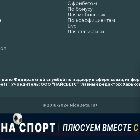
С фрибетом
По бонусу
Для мобильных
а
По коэффициентам
Live
Для статистики
бол
. выдано Федеральной службой по надзору в сфере связи, инф
ets”. Учредитель: ООО “НАЙСБЕТС” Главный редактор: Харьков 
© 2018-2024 NiceBets. 18+