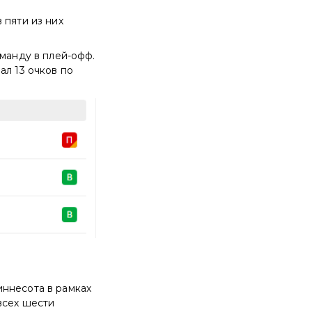
 пяти из них
манду в плей-офф.
ал 13 очков по
иннесота в рамках
всех шести