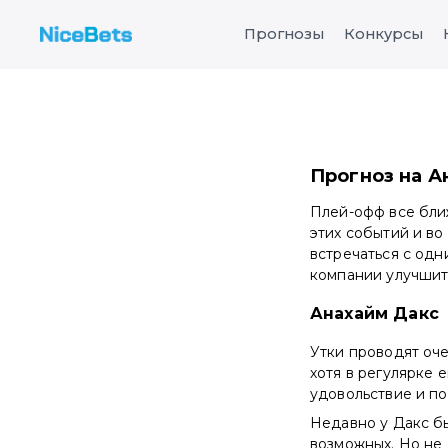
Прогнозы
Конкурсы
Прогноз на А
Плей-офф все ближ
этих событий и во
встречаться с од
компании улучшит
Анахайм Дакс
Утки проводят оче
хотя в регулярке 
удовольствие и по
Недавно у Дакс бы
возможных. Но не