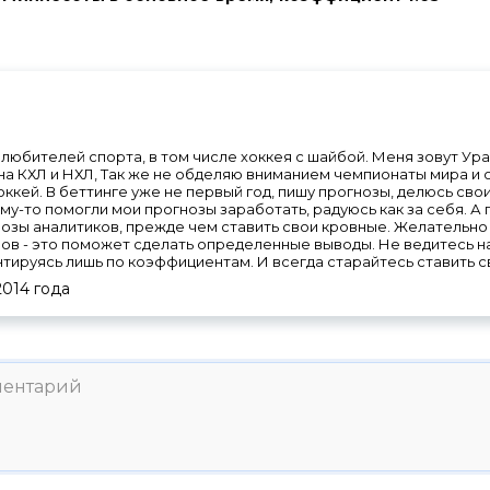
любителей спорта, в том числе хоккея с шайбой. Меня зовут Ура
а КХЛ и НХЛ, Так же не обделяю вниманием чемпионаты мира и 
оккей. В беттинге уже не первый год, пишу прогнозы, делюсь сво
ому-то помогли мои прогнозы заработать, радуюсь как за себя. А
гнозы аналитиков, прежде чем ставить свои кровные. Желательн
ов - это поможет сделать определенные выводы. Не ведитесь на
тируясь лишь по коэффициентам. И всегда старайтесь ставить с
2014
года