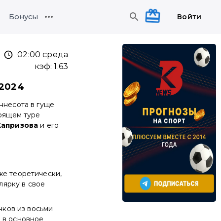
Войти
Бонусы
02:00 среда
кэф:
1.63
 2024
ннесота в гуще
тоящем туре
Капризова
и его
же теоретически,
лярку в свое
чков из восьми
 в основное