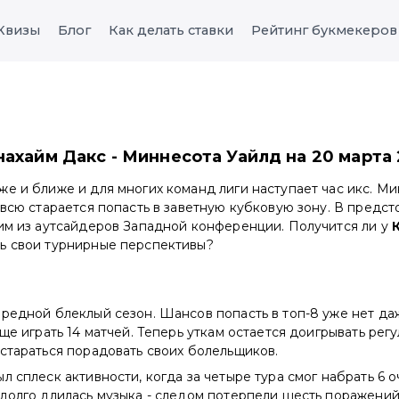
Квизы
Блог
Как делать ставки
Рейтинг букмекеров
нахайм Дакс - Миннесота Уайлд на 20 марта
е и ближе и для многих команд лиги наступает час икс. Ми
 всю старается попасть в заветную кубковую зону. В предс
ним из аутсайдеров Западной конференции. Получится ли у
ь свои турнирные перспективы?
редной блеклый сезон. Шансов попасть в топ-8 уже нет да
еще играть 14 матчей. Теперь уткам остается доигрывать регу
стараться порадовать своих болельщиков.
л сплеск активности, когда за четыре тура смог набрать 6 о
 долго длилась музыка - следом потерпели шесть поражений