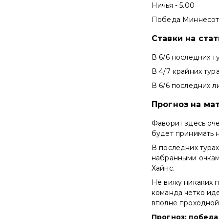
Ничья - 5.00
Победа Миннесота 
Ставки на ста
В 6/6 последних т
В 4/7 крайних ту
В 6/6 последних л
Прогноз на ма
Фаворит здесь оче
будет принимать 
В последних турах
набранными очкам
Хайнс.
Не вижу никаких п
команда четко иде
вполне проходной 
Прогноз: победа