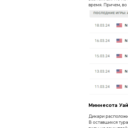
время. Причем, во
Миннесота Уа
Дикари расположил
В оставшихся тура