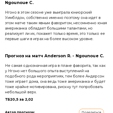
Ngounoue C.
Нгоно в этом сезоне уже выиграла юниорский
Уимблдон, собственно именно поэтому она идет в
этом матче таким явным фаворитом, несомненно юная
американка обладает большими талантами, но
реализует ли их, покажет только время, это только ее
первые шаги в играх на более высоком уровне.
Прогноз на матч Anderson R. - Ngounoue C.
Не самая однозначная игра в плане фаворита, так как
у Нгоно нет большого опыта выступлений на
подобного рода мероприятиях, тем более Андерсон
тоже играет дома, она ведь тоже американка и будет
тоже крайне мотивирована, рискну тут попробовать
небольшой верх.
ТБ20,5 за 2,02
Поделиться
Автор прогноза
: