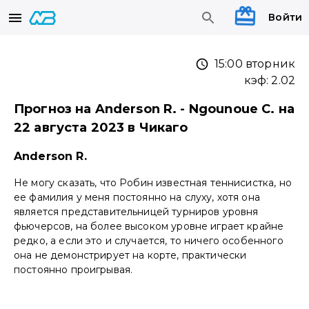
Войти
15:00 вторник
кэф:
2.02
Прогноз на Anderson R. - Ngounoue C. на
22 августа 2023 в Чикаго
Anderson R.
Не могу сказать, что Робин известная теннисистка, но
ее фамилия у меня постоянно на слуху, хотя она
является представительницей турниров уровня
фьючерсов, на более высоком уровне играет крайне
редко, а если это и случается, то ничего особенного
она не демонстрирует на корте, практически
постоянно проигрывая.