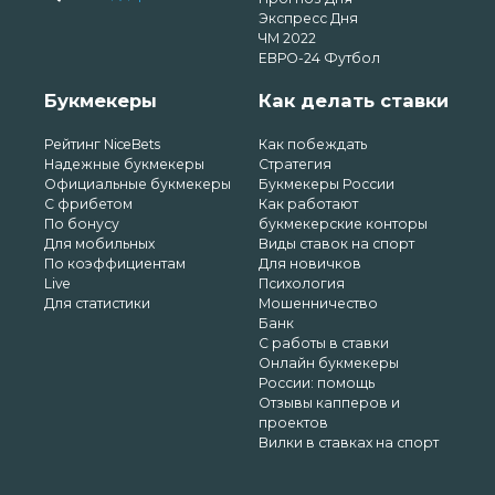
Экспресс Дня
ЧМ 2022
ЕВРО-24 Футбол
Букмекеры
Как делать ставки
Рейтинг NiceBets
Как побеждать
Надежные букмекеры
Стратегия
Официальные букмекеры
Букмекеры России
С фрибетом
Как работают
По бонусу
букмекерские конторы
Для мобильных
Виды ставок на спорт
По коэффициентам
Для новичков
Live
Психология
Для статистики
Мошенничество
Банк
С работы в ставки
Онлайн букмекеры
России: помощь
Отзывы капперов и
проектов
Вилки в ставках на спорт