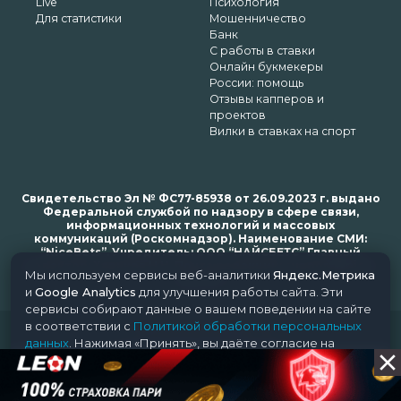
Live
Психология
Для статистики
Мошенничество
Банк
С работы в ставки
Онлайн букмекеры
России: помощь
Отзывы капперов и
проектов
Вилки в ставках на спорт
Свидетельство Эл № ФС77-85938 от 26.09.2023 г. выдано
Федеральной службой по надзору в сфере связи,
информационных технологий и массовых
коммуникаций (Роскомнадзор). Наименование СМИ:
“NiceBets”. Учредитель: ООО “НАЙСБЕТС” Главный
редактор: Харьков Н.Н. Почта редакции: support@nice-
Мы используем сервисы веб-аналитики
Яндекс.Метрика
bets.ru
и
Google Analytics
для улучшения работы сайта. Эти
сервисы собирают данные о вашем поведении на сайте
в соответствии с
Политикой обработки персональных
© 2018-2024 NiceBets. 18+
данных
. Нажимая «Принять», вы даёте согласие на
обработку ваших данных этими сервисами.