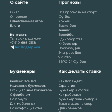
О сайте
Прогнозы
О нас
Все прогнозы на спорт
О проекте
Футбол
Ответственная игра
Хоккей
Блоги
Баскетбол
Теннис
Контакты:
Волейбол
Телефон редакции
Единоборства
+7-910-688-7538
Киберспорт
Тех. поддержка
Прогноз Дня
Экспресс Дня
ЧМ 2022
ЕВРО-24 Футбол
Букмекеры
Как делать ставки
Рейтинг NiceBets
Как побеждать
Надежные букмекеры
Стратегия
Официальные букмекеры
Букмекеры России
С фрибетом
Как работают
По бонусу
букмекерские конторы
Для мобильных
Виды ставок на спорт
По коэффициентам
Для новичков