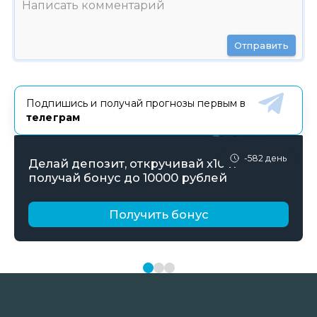
Отправить
Подпишись и получай прогнозы первым в
телеграм
-582 день
Делай депозит, откручивай х10 и
получай бонус до 10000 рублей
Получить бонус