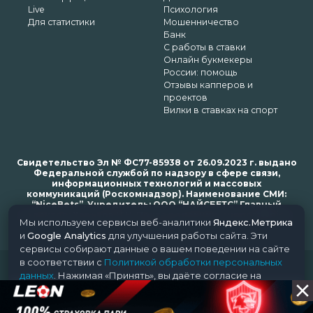
Live
Психология
Для статистики
Мошенничество
Банк
С работы в ставки
Онлайн букмекеры
России: помощь
Отзывы капперов и
проектов
Вилки в ставках на спорт
Свидетельство Эл № ФС77-85938 от 26.09.2023 г. выдано
Федеральной службой по надзору в сфере связи,
информационных технологий и массовых
коммуникаций (Роскомнадзор). Наименование СМИ:
“NiceBets”. Учредитель: ООО “НАЙСБЕТС” Главный
редактор: Харьков Н.Н. Почта редакции: support@nice-
Мы используем сервисы веб-аналитики
Яндекс.Метрика
bets.ru
и
Google Analytics
для улучшения работы сайта. Эти
сервисы собирают данные о вашем поведении на сайте
в соответствии с
Политикой обработки персональных
© 2018-2024 NiceBets. 18+
данных
. Нажимая «Принять», вы даёте согласие на
обработку ваших данных этими сервисами.