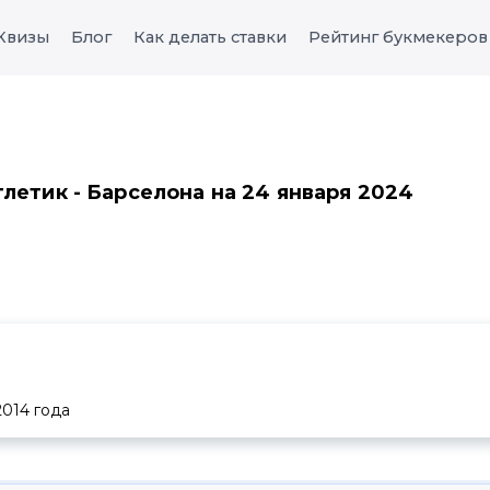
Квизы
Блог
Как делать ставки
Рейтинг букмекеров
тлетик - Барселона на 24 января 2024
2014
года