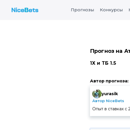
Прогнозы
Конкурсы
Прогноз на А
1Х и ТБ 1.5
Автор прогноза
:
yurasik
Автор NiceBets
Опыт в ставках с