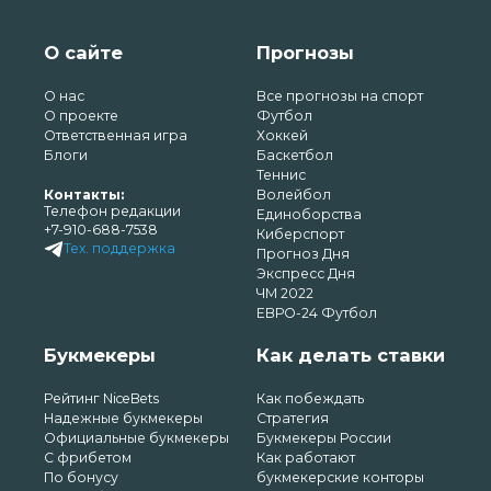
О сайте
Прогнозы
О нас
Все прогнозы на спорт
О проекте
Футбол
Ответственная игра
Хоккей
Блоги
Баскетбол
Теннис
Контакты:
Волейбол
Телефон редакции
Единоборства
+7-910-688-7538
Киберспорт
Тех. поддержка
Прогноз Дня
Экспресс Дня
ЧМ 2022
ЕВРО-24 Футбол
Букмекеры
Как делать ставки
Рейтинг NiceBets
Как побеждать
Надежные букмекеры
Стратегия
Официальные букмекеры
Букмекеры России
С фрибетом
Как работают
По бонусу
букмекерские конторы