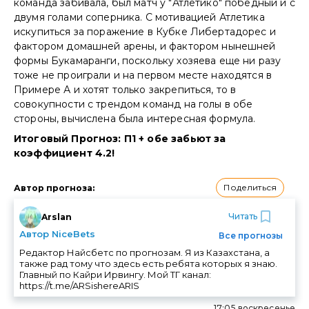
команда забивала, был матч у "Атлетико" победный и с
двумя голами соперника. С мотивацией Атлетика
искупиться за поражение в Кубке Либертадорес и
фактором домашней арены, и фактором нынешней
формы Букамаранги, поскольку хозяева еще ни разу
тоже не проиграли и на первом месте находятся в
Примере А и хотят только закрепиться, то в
совокупности с трендом команд на голы в обе
стороны, вычислена была интересная формула.
Итоговый Прогноз: П1 + обе забьют за
коэффициент 4.2!
Поделиться
Автор прогноза
:
Читать
Arslan
Автор NiceBets
Все прогнозы
Редактор Найсбетс по прогнозам. Я из Казахстана, а
также рад тому что здесь есть ребята которых я знаю.
Главный по Кайри Ирвингу. Мой ТГ канал:
https://t.me/ARSishereARIS
17:05 воскресенье