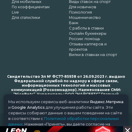
Для мобильных
Виды ставок на спорт
По коэффициентам
Для новичков
Live
Психология
Для статистики
Мошенничество
Банк
С работы в ставки
Онлайн букмекеры
России: помощь
Отзывы капперов и
проектов
Вилки в ставках на спорт
Свидетельство Эл № ФС77-85938 от 26.09.2023 г. выдано
Федеральной службой по надзору в сфере связи,
информационных технологий и массовых
коммуникаций (Роскомнадзор). Наименование СМИ:
“NiceBets”. Учредитель: ООО “НАЙСБЕТС” Главный
редактор: Харьков Н.Н. Почта редакции: support@nice-
Мы используем сервисы веб-аналитики
Яндекс.Метрика
bets.ru
и
Google Analytics
для улучшения работы сайта. Эти
сервисы собирают данные о вашем поведении на сайте
в соответствии с
Политикой обработки персональных
© 2018-2024 NiceBets. 18+
данных
. Нажимая «Принять», вы даёте согласие на
обработку ваших данных этими сервисами.