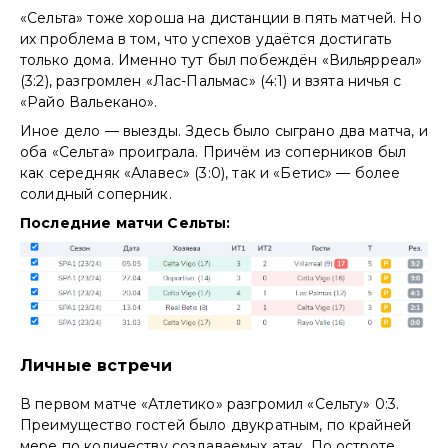
«Сельта» тоже хороша на дистанции в пять матчей. Но
их проблема в том, что успехов удаётся достигать
только дома. Именно тут был побеждён «Вильярреал»
(3:2), разгромлен «Лас-Пальмас» (4:1) и взята ничья с
«Райо Вальекано».
Иное дело — выезды. Здесь было сыграно два матча, и
оба «Сельта» проиграла. Причём из соперников был
как середняк «Алавес» (3:0), так и «Бетис» — более
солидный соперник.
Последние матчи Сельты:
Личные встречи
В первом матче «Атлетико» разгромил «Сельту» 0:3.
Преимущество гостей было двукратным, по крайней
мере по количеству создаваемых атак. По остроте