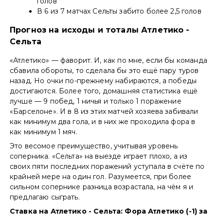
голов
В 6 из 7 матчах Сельты забито более 2,5 голов
Прогноз на исходы и тоталы Атлетико -
Сельта
«Атлетико» — фаворит. И, как по мне, если бы команда
сбавила обороты, то сделала бы это ещё пару туров
назад. Но очки по-прежнему набираются, а победы
достигаются. Более того, домашняя статистика ещё
лучше — 9 побед, 1 ничья и только 1 поражение
«Барселоне». И в 8 из этих матчей хозяева забивали
как минимум два гола, и в них же проходила фора в
как минимум 1 мяч.
Это весомое преимущество, учитывая уровень
соперника. «Сельта» на выезде играет плохо, а из
своих пяти последних поражений уступала в счёте по
крайней мере на один гол. Разумеется, при более
сильном сопернике разница возрастала, на чём я и
предлагаю сыграть.
Ставка на Атлетико - Сельта: Фора Атлетико (-1) за