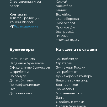
Ответственная игра
Хоккей
Блоги
Баскетбол
Теннис
Контакты:
Волейбол
Телефон редакции
Единоборства
+7-910-688-7538
Киберспорт
Тех. поддержка
Прогноз Дня
Экспресс Дня
ЧМ 2022
ЕВРО-24 Футбол
Букмекеры
Как делать ставки
Рейтинг NiceBets
Как побеждать
Надежные букмекеры
Стратегия
Официальные букмекеры
Букмекеры России
С фрибетом
Как работают
По бонусу
букмекерские конторы
Для мобильных
Виды ставок на спорт
По коэффициентам
Для новичков
Live
Психология
Для статистики
Мошенничество
Банк
С работы в ставки
Онлайн букмекеры