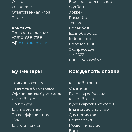
О нас
Все прогнозы на спорт
О проекте
Футбол
Ответственная игра
Хоккей
Блоги
Баскетбол
Теннис
Контакты:
Волейбол
Телефон редакции
Единоборства
+7-910-688-7538
Киберспорт
Тех. поддержка
Прогноз Дня
Экспресс Дня
ЧМ 2022
ЕВРО-24 Футбол
Букмекеры
Как делать ставки
Рейтинг NiceBets
Как побеждать
Надежные букмекеры
Стратегия
Официальные букмекеры
Букмекеры России
С фрибетом
Как работают
По бонусу
букмекерские конторы
Для мобильных
Виды ставок на спорт
По коэффициентам
Для новичков
Live
Психология
Для статистики
Мошенничество
Банк