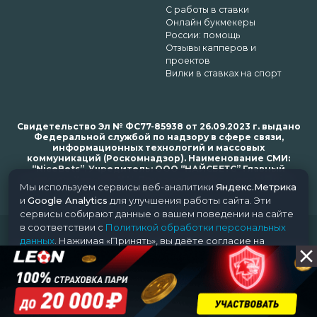
С работы в ставки
Онлайн букмекеры
России: помощь
Отзывы капперов и
проектов
Вилки в ставках на спорт
Свидетельство Эл № ФС77-85938 от 26.09.2023 г. выдано
Федеральной службой по надзору в сфере связи,
информационных технологий и массовых
коммуникаций (Роскомнадзор). Наименование СМИ:
“NiceBets”. Учредитель: ООО “НАЙСБЕТС” Главный
редактор: Харьков Н.Н. Почта редакции: support@nice-
Мы используем сервисы веб-аналитики
Яндекс.Метрика
bets.ru
и
Google Analytics
для улучшения работы сайта. Эти
сервисы собирают данные о вашем поведении на сайте
в соответствии с
Политикой обработки персональных
© 2018-2024 NiceBets. 18+
данных
. Нажимая «Принять», вы даёте согласие на
обработку ваших данных этими сервисами.
Принять
Отклонить