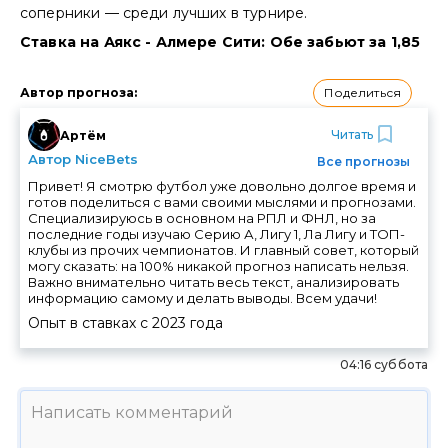
соперники — среди лучших в турнире.
Ставка на Аякс - Алмере Сити: Обе забьют за 1,85
Поделиться
Автор прогноза
:
Читать
Артём
Автор NiceBets
Все прогнозы
Привет! Я смотрю футбол уже довольно долгое время и
готов поделиться с вами своими мыслями и прогнозами.
Специализируюсь в основном на РПЛ и ФНЛ, но за
последние годы изучаю Серию А, Лигу 1, Ла Лигу и ТОП-
клубы из прочих чемпионатов. И главный совет, который
могу сказать: на 100% никакой прогноз написать нельзя.
Важно внимательно читать весь текст, анализировать
информацию самому и делать выводы. Всем удачи!
Опыт в ставках с
2023
года
04:16 суббота