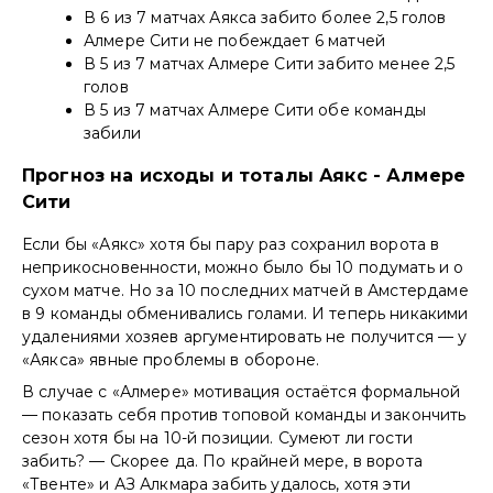
В 6 из 7 матчах Аякса забито более 2,5 голов
Алмере Сити не побеждает 6 матчей
В 5 из 7 матчах Алмере Сити забито менее 2,5
голов
В 5 из 7 матчах Алмере Сити обе команды
забили
Прогноз на исходы и тоталы Аякс - Алмере
Сити
Если бы «Аякс» хотя бы пару раз сохранил ворота в
неприкосновенности, можно было бы 10 подумать и о
сухом матче. Но за 10 последних матчей в Амстердаме
в 9 команды обменивались голами. И теперь никакими
удалениями хозяев аргументировать не получится — у
«Аякса» явные проблемы в обороне.
В случае с «Алмере» мотивация остаётся формальной
— показать себя против топовой команды и закончить
сезон хотя бы на 10-й позиции. Сумеют ли гости
забить? — Скорее да. По крайней мере, в ворота
«Твенте» и АЗ Алкмара забить удалось, хотя эти