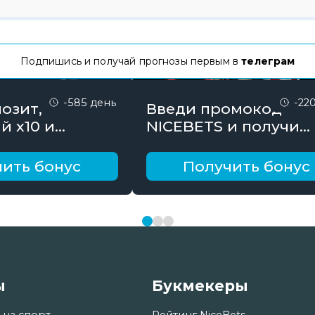
Подпишись и получай прогнозы первым в
телеграм
-585 день
-22
озит,
Введи промокод
й х10 и
NICEBETS и получи
онус до 10000
26000₽ поэтапно
ить бонус
Получить бонус
ы
Букмекеры