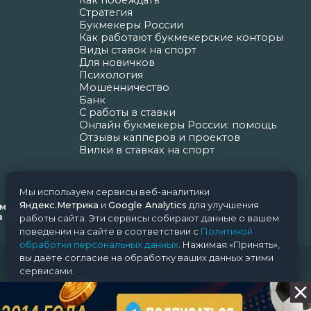
Как побеждать
Стратегия
Букмекеры России
Как работают букмекерские конторы
Виды ставок на спорт
Для новичков
Психология
Мошенничество
Банк
С работы в ставки
Онлайн букмекеры России: помощь
Отзывы капперов и проектов
Вилки в ставках на спорт
Мы используем сервисы веб-аналитики
Яндекс.Метрика
и
Google Analytics
для улучшения
ормационных технологий и массовых коммуникаций
Н.Н. Почта редакции: support@nice-bets.ru
работы сайта. Эти сервисы собирают данные о вашем
поведении на сайте в соответствии с
Политикой
обработки персональных данных
. Нажимая «Принять»,
вы даёте согласие на обработку ваших данных этими
сервисами.
Принять
Отклонить