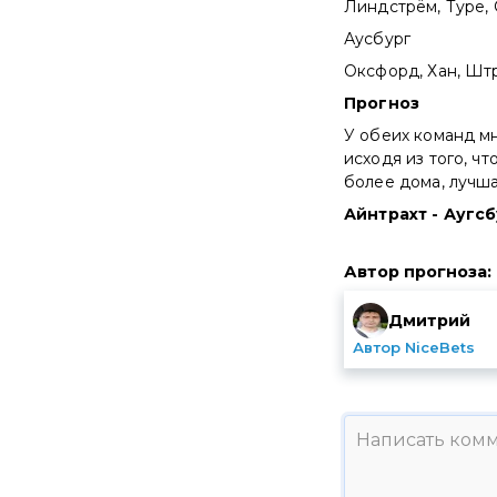
Линдстрём, Туре, 
Аусбург
Оксфорд, Хан, Шт
Прогноз
У обеих команд мн
исходя из того, ч
более дома, лучшая
Айнтрахт - Аугсбу
Автор прогноза
:
Дмитрий
Автор NiceBets