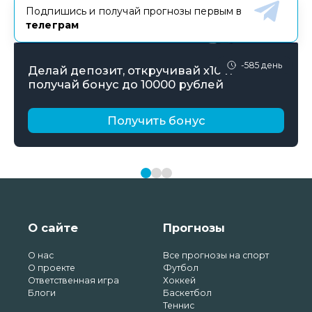
Подпишись и получай прогнозы первым в
телеграм
-585 день
Делай депозит, откручивай х10 и
получай бонус до 10000 рублей
Получить бонус
О сайте
Прогнозы
О нас
Все прогнозы на спорт
О проекте
Футбол
Ответственная игра
Хоккей
Блоги
Баскетбол
Теннис