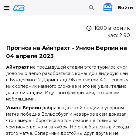
Войти
16:00 вторник
кэф:
2.90
Прогноз на Айнтрахт - Унион Берлин на
04 апреля 2023
Айнтрахт
на предыдущей стадии этого турнира смог
довольно легко разобраться с командой лидирующей
в Бундеслиге-2 Дармштадт 98 со счётом 4-2. Теперь у
них соперник намного сложнее и это не удивительно
для этой стадии. Идут они фаворитами, но совсем
небольшими.
Унион Берлин
добрался до этой стадии в упорном
матче победив Вольфсбург и наверное всем доказал
что намерен бороться в этом сезоне не только за
чемпионство, но и за кубок. Не стал бы лезть в исходы
этого матча. Соперники достойны друг друга и не