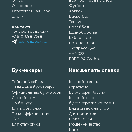
О нас
Все прогнозы на спорт
О проекте
Футбол
Ответственная игра
Хоккей
Блоги
Баскетбол
Теннис
Контакты:
Волейбол
Телефон редакции
Единоборства
+7-910-688-7538
Киберспорт
Тех. поддержка
Прогноз Дня
Экспресс Дня
ЧМ 2022
ЕВРО-24 Футбол
Букмекеры
Как делать ставки
Рейтинг NiceBets
Как побеждать
Надежные букмекеры
Стратегия
Официальные букмекеры
Букмекеры России
С фрибетом
Как работают
По бонусу
букмекерские конторы
Для мобильных
Виды ставок на спорт
По коэффициентам
Для новичков
Live
Психология
Для статистики
Мошенничество
Банк