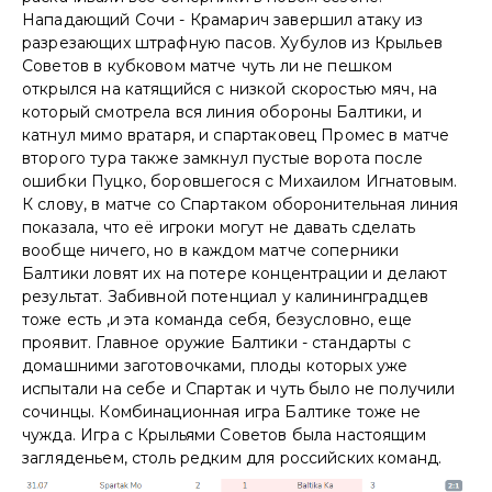
Нападающий Сочи - Крамарич завершил атаку из
разрезающих штрафную пасов. Хубулов из Крыльев
Советов в кубковом матче чуть ли не пешком
открылся на катящийся с низкой скоростью мяч, на
который смотрела вся линия обороны Балтики, и
катнул мимо вратаря, и спартаковец Промес в матче
второго тура также замкнул пустые ворота после
ошибки Пуцко, боровшегося с Михаилом Игнатовым.
К слову, в матче со Спартаком оборонительная линия
показала, что её игроки могут не давать сделать
вообще ничего, но в каждом матче соперники
Балтики ловят их на потере концентрации и делают
результат. Забивной потенциал у калининградцев
тоже есть ,и эта команда себя, безусловно, еще
проявит. Главное оружие Балтики - стандарты с
домашними заготовочками, плоды которых уже
испытали на себе и Спартак и чуть было не получили
сочинцы. Комбинационная игра Балтике тоже не
чужда. Игра с Крыльями Советов была настоящим
загляденьем, столь редким для российских команд.