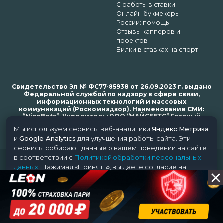
С работы в ставки
Онлайн букмекеры
России: помощь
Отзывы капперов и
проектов
Вилки в ставках на спорт
Свидетельство Эл № ФС77-85938 от 26.09.2023 г. выдано
Федеральной службой по надзору в сфере связи,
информационных технологий и массовых
коммуникаций (Роскомнадзор). Наименование СМИ:
“NiceBets”. Учредитель: ООО “НАЙСБЕТС” Главный
редактор: Харьков Н.Н. Почта редакции: support@nice-
Мы используем сервисы веб-аналитики
Яндекс.Метрика
bets.ru
и
Google Analytics
для улучшения работы сайта. Эти
сервисы собирают данные о вашем поведении на сайте
в соответствии с
Политикой обработки персональных
© 2018-2024 NiceBets. 18+
данных
. Нажимая «Принять», вы даёте согласие на
обработку ваших данных этими сервисами.
Принять
Отклонить