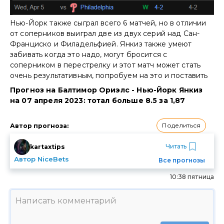
Нью-Йорк также сыграл всего 6 матчей, но в отличии
от соперников выиграл две из двух серий над Сан-
Франциско и Филадельфией. Янкиз также умеют
забивать когда это надо, могут бросится с
соперником в перестрелку и этот матч может стать
очень результативным, попробуем на это и поставить
Прогноз на Балтимор Ориэлс - Нью-Йорк Янкиз
на 07 апреля 2023: тотал больше 8.5 за 1,87
Поделиться
Автор прогноза
:
Читать
kartaxtips
Автор NiceBets
Все прогнозы
10:38 пятница