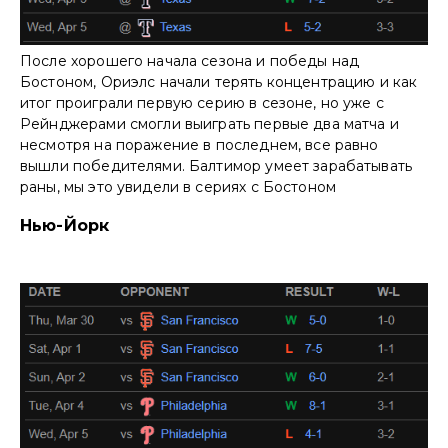
После хорошего начала сезона и победы над
Бостоном, Ориэлс начали терять концентрацию и как
итог проиграли первую серию в сезоне, но уже с
Рейнджерами смогли выиграть первые два матча и
несмотря на поражение в последнем, все равно
вышли победителями. Балтимор умеет зарабатывать
раны, мы это увидели в сериях с Бостоном
Нью-Йорк