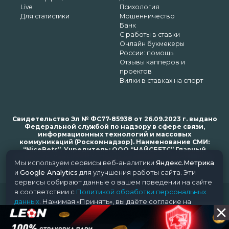
Live
Психология
Для статистики
Мошенничество
Банк
С работы в ставки
Онлайн букмекеры
России: помощь
Отзывы капперов и
проектов
Вилки в ставках на спорт
Свидетельство Эл № ФС77-85938 от 26.09.2023 г. выдано
Федеральной службой по надзору в сфере связи,
информационных технологий и массовых
коммуникаций (Роскомнадзор). Наименование СМИ:
“NiceBets”. Учредитель: ООО “НАЙСБЕТС” Главный
редактор: Харьков Н.Н. Почта редакции: support@nice-
Мы используем сервисы веб-аналитики
Яндекс.Метрика
bets.ru
и
Google Analytics
для улучшения работы сайта. Эти
сервисы собирают данные о вашем поведении на сайте
в соответствии с
Политикой обработки персональных
© 2018-2024 NiceBets. 18+
данных
. Нажимая «Принять», вы даёте согласие на
обработку ваших данных этими сервисами.