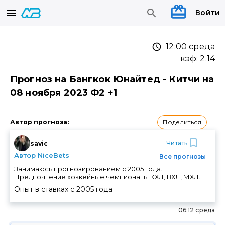
Войти
12:00 среда
кэф:
2.14
Прогноз на Бангкок Юнайтед - Китчи на
08 ноября 2023 Ф2 +1
Поделиться
Автор прогноза
:
Читать
savic
Автор NiceBets
Все прогнозы
Занимаюсь прогнозированием с 2005 года.
Предпочтение хоккейные чемпионаты КХЛ, ВХЛ, МХЛ.
Опыт в ставках с
2005
года
06:12 среда