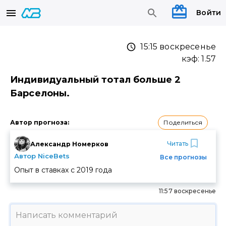
Войти
15:15 воскресенье
кэф:
1.57
Индивидуальный тотал больше 2
Барселоны.
Поделиться
Автор прогноза
:
Читать
Александр Номерков
Автор NiceBets
Все прогнозы
Опыт в ставках с
2019
года
11:57 воскресенье