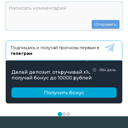
Отправить
Подпишись и получай прогнозы первым в
телеграм
-584 день
Делай депозит, откручивай х10 и
получай бонус до 10000 рублей
Получить бонус