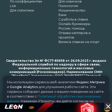
По коэффициентам
Для новичков
Live
Психология
Для статистики
Мошенничество
Банк
С работы в ставки
Онлайн букмекеры
России: помощь
Отзывы капперов и
проектов
Вилки в ставках на спорт
Свидетельство Эл № ФС77-85938 от 26.09.2023 г. выдано
Федеральной службой по надзору в сфере связи,
информационных технологий и массовых
коммуникаций (Роскомнадзор). Наименование СМИ:
“NiceBets”. Учредитель: ООО “НАЙСБЕТС” Главный
редактор: Харьков Н.Н. Почта редакции: support@nice-
Мы используем сервисы веб-аналитики
Яндекс.Метрика
bets.ru
и
Google Analytics
для улучшения работы сайта. Эти
сервисы собирают данные о вашем поведении на сайте
в соответствии с
Политикой обработки персональных
© 2018-2024 NiceBets. 18+
данных
. Нажимая «Принять», вы даёте согласие на
обработку ваших данных этими сервисами.