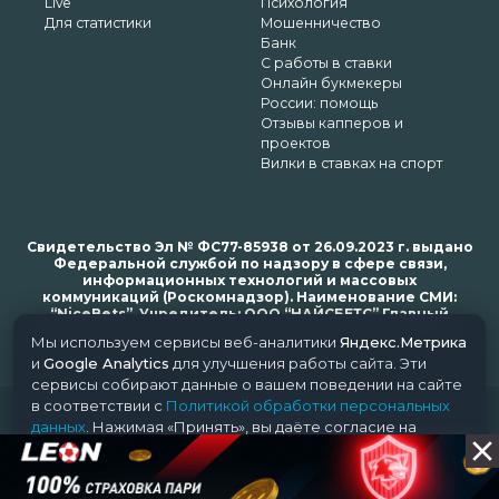
Live
Психология
Для статистики
Мошенничество
Банк
С работы в ставки
Онлайн букмекеры
России: помощь
Отзывы капперов и
проектов
Вилки в ставках на спорт
Свидетельство Эл № ФС77-85938 от 26.09.2023 г. выдано
Федеральной службой по надзору в сфере связи,
информационных технологий и массовых
коммуникаций (Роскомнадзор). Наименование СМИ:
“NiceBets”. Учредитель: ООО “НАЙСБЕТС” Главный
редактор: Харьков Н.Н. Почта редакции: support@nice-
Мы используем сервисы веб-аналитики
Яндекс.Метрика
bets.ru
и
Google Analytics
для улучшения работы сайта. Эти
сервисы собирают данные о вашем поведении на сайте
в соответствии с
Политикой обработки персональных
© 2018-2024 NiceBets. 18+
данных
. Нажимая «Принять», вы даёте согласие на
обработку ваших данных этими сервисами.