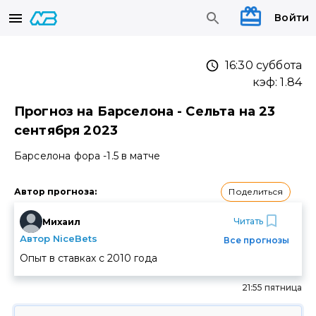
Войти
16:30 суббота
кэф:
1.84
Прогноз на Барселона - Сельта на 23
сентября 2023
Барселона фора -1.5 в матче
Поделиться
Автор прогноза
:
Читать
Михаил
Автор NiceBets
Все прогнозы
Опыт в ставках с
2010
года
21:55 пятница