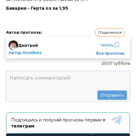
Бавария - Герта оз за 1,95
Поделиться
Автор прогноза
:
Читать
Дмитрий
Автор NiceBets
Все прогнозы
20:07 суббота
Отправить
Подпишись и получай прогнозы первым в
телеграм