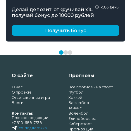
-583 день
Делай депозит, откручивай х10 и
получай бонус до 10000 рублей
Получить бонус
О сайте
Прогнозы
О нас
Все прогнозы на спорт
О проекте
Футбол
Ответственная игра
Хоккей
Блоги
Баскетбол
Теннис
Контакты:
Волейбол
Телефон редакции
Единоборства
+7-910-688-7538
Киберспорт
Тех. поддержка
Прогноз Дня