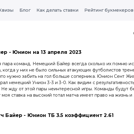
Квизы
Блог
Как делать ставки
Рейтинг букмекеров
ер - Юнион на 13 апреля 2023
 пара команд. Немецкий Байер всегда сколько их помню иск
а, когда у них не было сильных атакующих футболистов трен
 что нужно забить на гол больше соперника. Юнион Сент Жи
рал немецкий Унион 3-3 и 3-0. Как видим с результативност
. Не жду от этой пары неинтересной игры. Команды будут 
т моя ставка на высокий тотал матча имеет право на жизнь и
ч Байер - Юнион ТБ 3.5 коэффициент 2.61