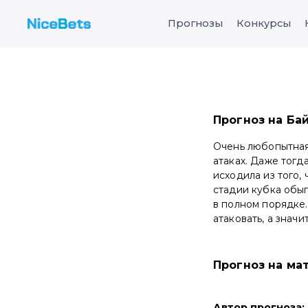
Прогнозы
Конкурсы
Прогноз на Бай
Очень любопытная
атаках. Даже тогд
исходила из того,
стадии кубка обыг
в полном порядке
атаковать, а значи
Прогноз на мат
Автор прогноза
: