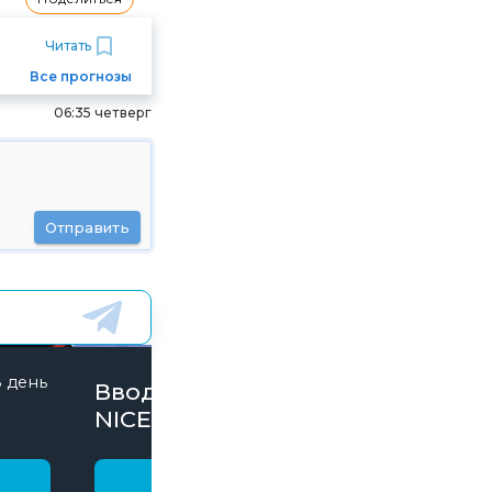
Читать
Все прогнозы
06:35 четверг
Отправить
8 день
845 дней
Вводи Промокод
NICE15000 и забирай
бонусы
Получить бонус