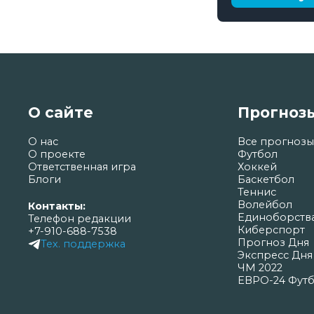
О сайте
Прогноз
О нас
Все прогнозы
О проекте
Футбол
Ответственная игра
Хоккей
Блоги
Баскетбол
Теннис
Волейбол
Контакты:
Единоборств
Телефон редакции
Киберспорт
+7-910-688-7538
Прогноз Дня
Тех. поддержка
Экспресс Дня
ЧМ 2022
ЕВРО-24 Фут