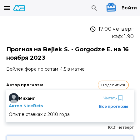
Войти
17:00 четверг
кэф:
1.90
Прогноз на Bejlek S. - Gorgodze E. на 16
ноября 2023
Бейлек фора по сетам -1.5 в матче
Поделиться
Автор прогноза
:
Читать
Михаил
Автор NiceBets
Все прогнозы
Опыт в ставках с
2010
года
10:31 четверг