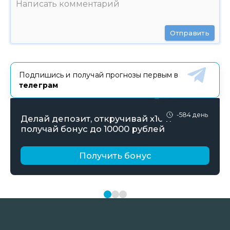
Отправить
Подпишись и получай прогнозы первым в
телеграм
-584 день
Делай депозит, откручивай х10 и
получай бонус до 10000 рублей
Получить бонус