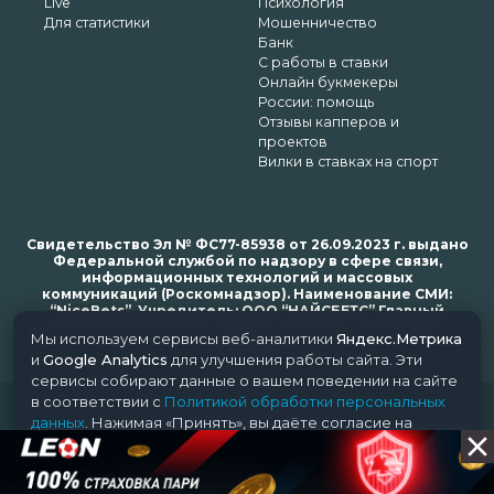
Live
Психология
Для статистики
Мошенничество
Банк
С работы в ставки
Онлайн букмекеры
России: помощь
Отзывы капперов и
проектов
Вилки в ставках на спорт
Свидетельство Эл № ФС77-85938 от 26.09.2023 г. выдано
Федеральной службой по надзору в сфере связи,
информационных технологий и массовых
коммуникаций (Роскомнадзор). Наименование СМИ:
“NiceBets”. Учредитель: ООО “НАЙСБЕТС” Главный
редактор: Харьков Н.Н. Почта редакции: support@nice-
Мы используем сервисы веб-аналитики
Яндекс.Метрика
bets.ru
и
Google Analytics
для улучшения работы сайта. Эти
сервисы собирают данные о вашем поведении на сайте
в соответствии с
Политикой обработки персональных
© 2018-2024 NiceBets. 18+
данных
. Нажимая «Принять», вы даёте согласие на
обработку ваших данных этими сервисами.