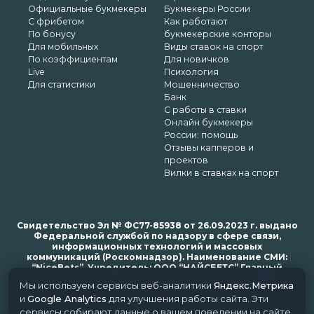
Официальные букмекеры
Букмекеры России
С фрибетом
Как работают
По бонусу
букмекерские конторы
Для мобильных
Виды ставок на спорт
По коэффициентам
Для новичков
Live
Психология
Для статистики
Мошенничество
Банк
С работы в ставки
Онлайн букмекеры
России: помощь
Отзывы капперов и
проектов
Вилки в ставках на спорт
Свидетельство Эл № ФС77-85938 от 26.09.2023 г. выдано
Федеральной службой по надзору в сфере связи,
информационных технологий и массовых
коммуникаций (Роскомнадзор). Наименование СМИ:
“NiceBets”. Учредитель: ООО “НАЙСБЕТС” Главный
редактор: Харьков Н.Н. Почта редакции: support@nice-
Мы используем сервисы веб-аналитики
Яндекс.Метрика
bets.ru
и
Google Analytics
для улучшения работы сайта. Эти
сервисы собирают данные о вашем поведении на сайте