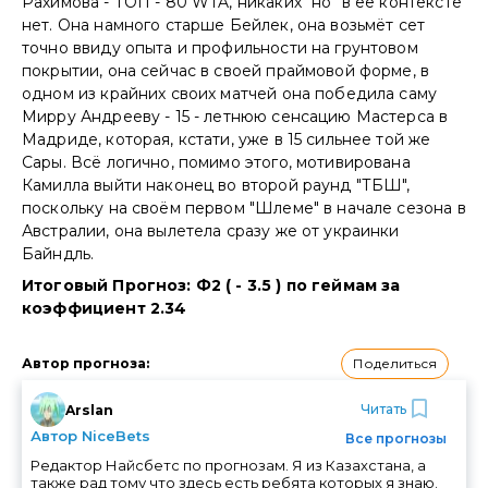
Рахимова - ТОП - 80 WTA, никаких "но" в ее контексте
нет. Она намного старше Бейлек, она возьмёт сет
точно ввиду опыта и профильности на грунтовом
покрытии, она сейчас в своей праймовой форме, в
одном из крайних своих матчей она победила саму
Мирру Андрееву - 15 - летнюю сенсацию Мастерса в
Мадриде, которая, кстати, уже в 15 сильнее той же
Сары. Всё логично, помимо этого, мотивирована
Камилла выйти наконец во второй раунд "ТБШ",
поскольку на своём первом "Шлеме" в начале сезона в
Австралии, она вылетела сразу же от украинки
Байндль.
Итоговый Прогноз: Ф2 ( - 3.5 ) по геймам за
коэффициент 2.34
Поделиться
Автор прогноза
:
Читать
Arslan
Автор NiceBets
Все прогнозы
Редактор Найсбетс по прогнозам. Я из Казахстана, а
также рад тому что здесь есть ребята которых я знаю.