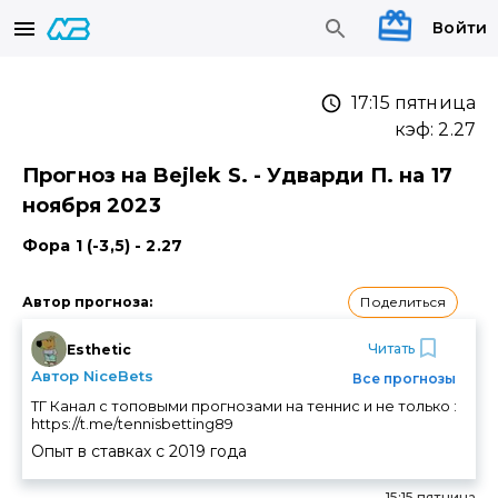
Войти
17:15 пятница
кэф:
2.27
Прогноз на Bejlek S. - Удварди П. на 17
ноября 2023
Фора 1 (-3,5) - 2.27
Поделиться
Автор прогноза
:
Читать
Esthetic
Автор NiceBets
Все прогнозы
ТГ Канал с топовыми прогнозами на теннис и не только :
https://t.me/tennisbetting89
Опыт в ставках с
2019
года
15:15 пятница