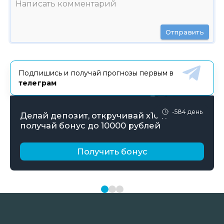
Отправить
Подпишись и получай прогнозы первым в
телеграм
-584 день
Делай депозит, откручивай х10 и
получай бонус до 10000 рублей
Получить бонус