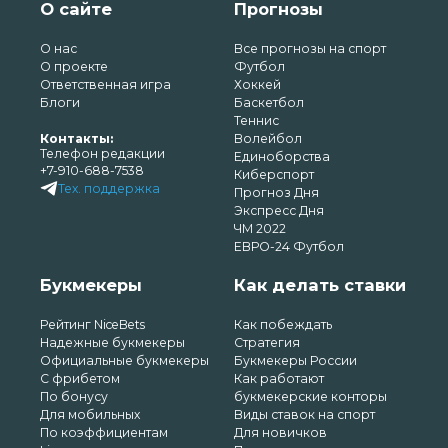
О сайте
Прогнозы
О нас
Все прогнозы на спорт
О проекте
Футбол
Ответственная игра
Хоккей
Блоги
Баскетбол
Теннис
Контакты:
Волейбол
Телефон редакции
Единоборства
+7-910-688-7538
Киберспорт
Тех. поддержка
Прогноз Дня
Экспресс Дня
ЧМ 2022
ЕВРО-24 Футбол
Букмекеры
Как делать ставки
Рейтинг NiceBets
Как побеждать
Надежные букмекеры
Стратегия
Официальные букмекеры
Букмекеры России
С фрибетом
Как работают
По бонусу
букмекерские конторы
Для мобильных
Виды ставок на спорт
По коэффициентам
Для новичков