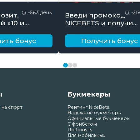
-583 день
-21
озит,
Введи промокод
й х10 и
NICEBETS и получи
онус до 10000
26000₽ поэтапно
ить бонус
Получить бонус
ы
Букмекеры
 на спорт
Рейтинг NiceBets
Надежные букмекеры
Официальные букмекеры
С фрибетом
По бонусу
Для мобильных