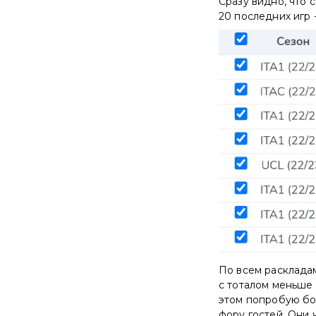
Сразу видно, что 
20 последних игр -
По всем раскладам
с тоталом меньше 
этом попробую бо
фору гостей. Они 