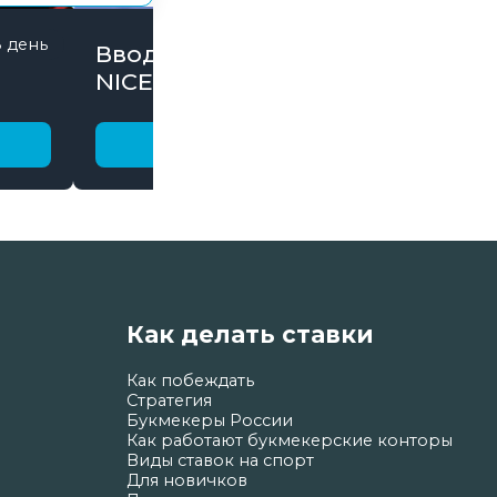
8 день
845 дней
Вводи Промокод
NICE15000 и забирай
бонусы
Получить бонус
Как делать ставки
Как побеждать
Стратегия
Букмекеры России
Как работают букмекерские конторы
Виды ставок на спорт
Для новичков