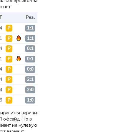
ал соперников за
и нет.
 нравится вариант
1 офсайд. Но в
риант на нулевую
тот вариант.