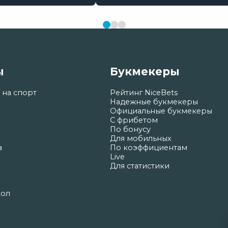
ы
Букмекеры
 на спорт
Рейтинг NiceBets
Надежные букмекеры
Официальные букмекеры
С фрибетом
По бонусу
Для мобильных
а
По коэффициентам
Live
Для статистики
бол