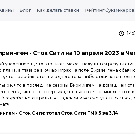
Квизы
Блог
Как делать ставки
Рейтинг букмекеров
14
ирмингем - Сток Сити на 10 апреля 2023 в 
й уверенности, что этот матч может получиться результати
 плана, а главное в очных играх на поле Бирмингема обычн
го, что не забивается ни одного гола, либо отличается толь
льное, что в последние сезоны Бирмингем на домашнем ст
его сегодняшнего соперника, что навевает на мысль, что и в 
 бесхребетно сыграть в нападении и не смогут отличиться, э
матч.
нгем - Сток Сити: тотал Сток Сити ТМ0,5 за 3,14