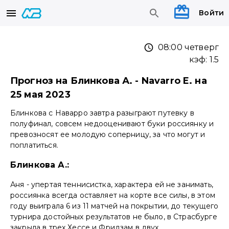
Войти
08:00 четверг
кэф:
1.5
Прогноз на Блинкова А. - Navarro E. на
25 мая 2023
Блинкова с Наварро завтра разыграют путевку в
полуфинал, совсем недооценивают буки россиянку и
превозносят ее молодую соперницу, за что могут и
поплатиться.
Блинкова А.:
Аня - упертая теннисистка, характера ей не занимать,
россиянка всегда оставляет на корте все силы, в этом
году выиграла 6 из 11 матчей на покрытии, до текущего
турнира достойных результатов не было, в Страсбурге
закрыла в трех Хессе и Фридзам в двух.