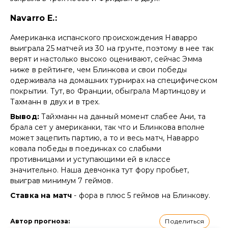
Navarro E.:
Американка испанского происхождения Наварро
выиграла 25 матчей из 30 на грунте, поэтому в нее так
верят и настолько высоко оценивают, сейчас Эмма
ниже в рейтинге, чем Блинкова и свои победы
одерживала на домашних турнирах на специфическом
покрытии. Тут, во Франции, обыграла Мартинцову и
Тахманн в двух и в трех.
Вывод:
Тайхманн на данный момент слабее Ани, та
брала сет у американки, так что и Блинкова вполне
может зацепить партию, а то и весь матч, Наварро
ковала победы в поединках со слабыми
противницами и уступающими ей в классе
значительно. Наша девчонка тут фору пробьет,
выиграв минимум 7 геймов.
Ставка на матч
- фора в плюс 5 геймов на Блинкову.
Поделиться
Автор прогноза
: