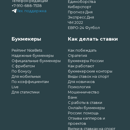
Телефон редакции
Единоборства
+7-910-688-7538
Киберспорт
Тех. поддержка
Прогноз Дня
Экспресс Дня
ЧМ 2022
ЕВРО-24 Футбол
Букмекеры
Как делать ставки
Рейтинг NiceBets
Как побеждать
Надежные букмекеры
Стратегия
Официальные букмекеры
Букмекеры России
С фрибетом
Как работают
По бонусу
букмекерские конторы
Для мобильных
Виды ставок на спорт
По коэффициентам
Для новичков
Live
Психология
Для статистики
Мошенничество
Банк
С работы в ставки
Онлайн букмекеры
России: помощь
Отзывы капперов и
проектов
Вилки в ставках на спорт