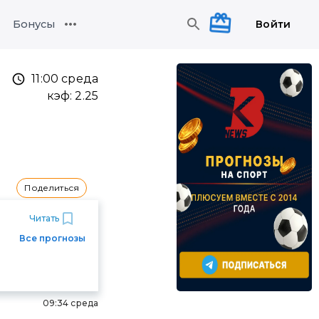
Войти
Бонусы
11:00 среда
кэф:
2.25
Поделиться
Читать
Все прогнозы
09:34 среда