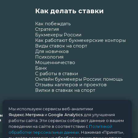
Как делать ставки
Как побеждать
Стратегия
Букмекеры России
Как работают букмекерские конторы
Виды ставок на спорт
Для новичков
Психология
Мошенничество
Банк
С работы в ставки
Онлайн букмекеры России: помощь
Отзывы капперов и проектов
Вилки в ставках на спорт
Мы используем сервисы веб-аналитики
Яндекс.Метрика
и
Google Analytics
для улучшения
ормационных технологий и массовых коммуникаций
Н.Н. Почта редакции: support@nice-bets.ru
работы сайта. Эти сервисы собирают данные о вашем
поведении на сайте в соответствии с
Политикой
обработки персональных данных
. Нажимая «Принять»,