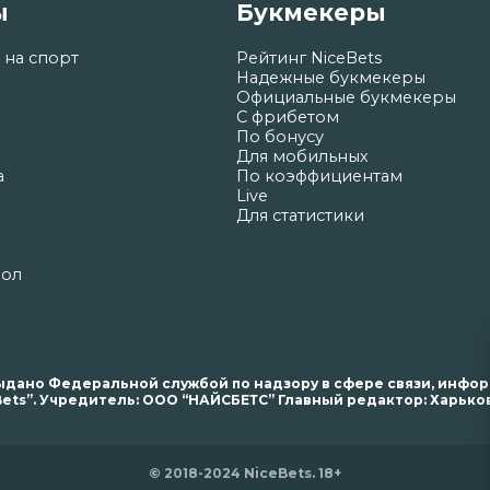
ы
Букмекеры
 на спорт
Рейтинг NiceBets
Надежные букмекеры
Официальные букмекеры
С фрибетом
По бонусу
Для мобильных
а
По коэффициентам
Live
Для статистики
бол
. выдано Федеральной службой по надзору в сфере связи, инф
ets”. Учредитель: ООО “НАЙСБЕТС” Главный редактор: Харьков 
© 2018-2024 NiceBets. 18+