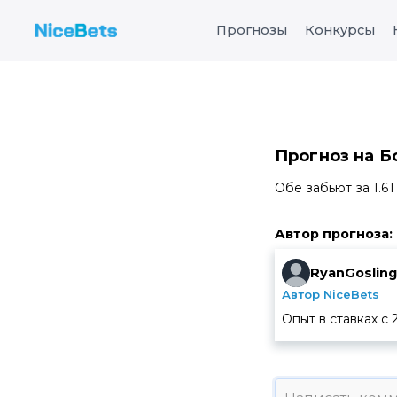
Прогнозы
Конкурсы
Прогноз на Бо
Обе забьют за 1.61
Автор прогноза
:
RyanGosling
Автор NiceBets
Опыт в ставках с