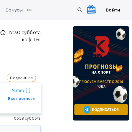
Войти
Бонусы
17:30 суббота
кэф:
1.61
Поделиться
Читать
Все прогнозы
06:58 суббота