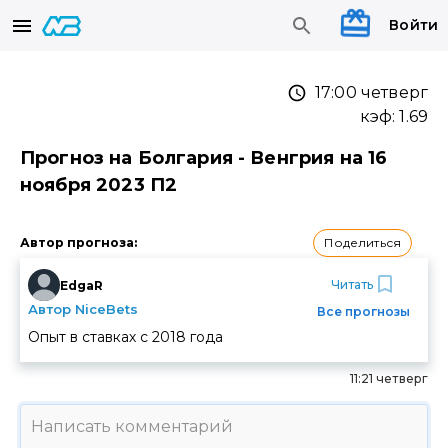
Войти
17:00 четверг
кэф:
1.69
Прогноз на Болгария - Венгрия на 16
ноября 2023 П2
Поделиться
Автор прогноза
:
Читать
EdgaR
Автор NiceBets
Все прогнозы
Опыт в ставках с
2018
года
11:21 четверг